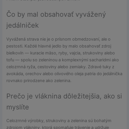
Čo by mal obsahovať vyvážený
jedálniček
Vyvážená strava nie je o prísnom obmedzovaní, ale o
pestosti. Každé hlavné jedlo by malo obsahovať zdroj
bielkovín — kuracie mäso, ryby, vajcia, strukoviny alebo
tofu — spolu so zeleninou a komplexnými sacharidmi ako
celozrnná ryža, cestoviny alebo zemiaky. Zdravé tuky z
avokáda, orechov alebo olivového oleja patria do jedálnička
rovnako prirodzene ako zelenina.
Prečo je vláknina dôležitejšia, ako si
myslíte
Celozrnné výrobky, strukoviny a zelenina sú bohatým
zdrojom vlákniny, ktorá spomaľuje trávenie a udržuje