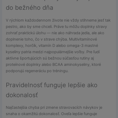
do bežného dňa
V rýchlom každodennom živote nie vždy stihneme jesť tak
pestro, ako by sme chceli. Práve tu môžu doplnky stravy
zohrať praktickú úlohu — nie ako náhrada jedla, ale ako
doplnenie toho, čo v strave chýba. Multivitamínové
komplexy, horčík, vitamín D alebo omega-3 mastné
kyseliny patria medzi najpopulárnejšie voľby. Pre ľudí
aktívne športujúcich sú bežnou súčasťou rutiny aj
proteínové doplnky alebo BCAA aminokyseliny, ktoré
podporujú regeneráciu po tréningu.
Pravidelnosť funguje lepšie ako
dokonalosť
Najčastejšia chyba pri zmene stravovacích návykov je
snaha o okamžitú dokonalosť. Oveľa lepšie funguje