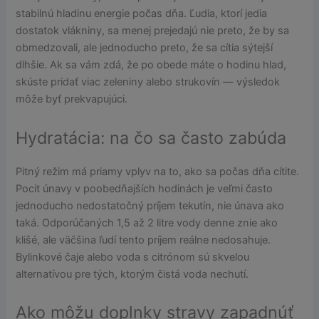
stabilnú hladinu energie počas dňa. Ľudia, ktorí jedia
dostatok vlákniny, sa menej prejedajú nie preto, že by sa
obmedzovali, ale jednoducho preto, že sa cítia sýtejší
dlhšie. Ak sa vám zdá, že po obede máte o hodinu hlad,
skúste pridať viac zeleniny alebo strukovín — výsledok
môže byť prekvapujúci.
Hydratácia: na čo sa často zabúda
Pitný režim má priamy vplyv na to, ako sa počas dňa cítite.
Pocit únavy v poobedňajších hodinách je veľmi často
jednoducho nedostatočný príjem tekutín, nie únava ako
taká. Odporúčaných 1,5 až 2 litre vody denne znie ako
klišé, ale väčšina ľudí tento príjem reálne nedosahuje.
Bylinkové čaje alebo voda s citrónom sú skvelou
alternatívou pre tých, ktorým čistá voda nechutí.
Ako môžu doplnky stravy zapadnúť