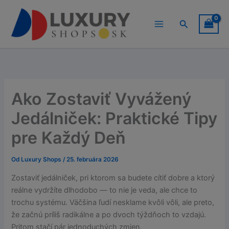
Preskočiť
na
Hľadať
obsah
Ako Zostaviť Vyvážený
Jedálniček: Praktické Tipy
pre Každý Deň
Od
Luxury Shops
/
25. februára 2026
Zostaviť jedálniček, pri ktorom sa budete cítiť dobre a ktorý
reálne vydržíte dlhodobo — to nie je veda, ale chce to
trochu systému. Väčšina ľudí nesklame kvôli vôli, ale preto,
že začnú príliš radikálne a po dvoch týždňoch to vzdajú.
Pritom stačí pár jednoduchých zmien.