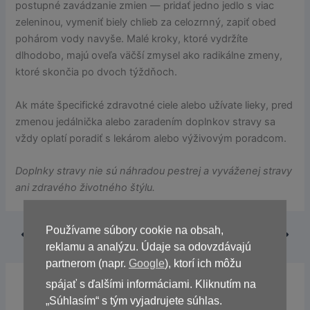
postupné zavádzanie zmien — pridať jedno jedlo s viac
zeleninou, vymeniť biely chlieb za celozrnný, zapiť obed
pohárom vody navyše. Malé kroky, ktoré vydržíte
dlhodobo, majú oveľa väčší zmysel ako radikálne zmeny,
ktoré skončia po dvoch týždňoch.
Ak máte špecifické zdravotné ciele alebo užívate lieky, pred
zmenou jedálnička alebo zaradením doplnkov stravy sa
vždy oplatí poradiť s lekárom alebo výživovým poradcom.
Doplnky stravy nie sú náhradou pestrej a vyváženej stravy
ani zdravého životného štýlu.
Používame súbory cookie na obsah,
PREDOŠLÝ
ĎALŠÍ
reklamu a analýzu. Údaje sa odovzdávajú
partnerom (napr.
Google
), ktorí ich môžu
spájať s ďalšími informáciami. Kliknutím na
Súvisiace články
„Súhlasím“ s tým vyjadrujete súhlas.