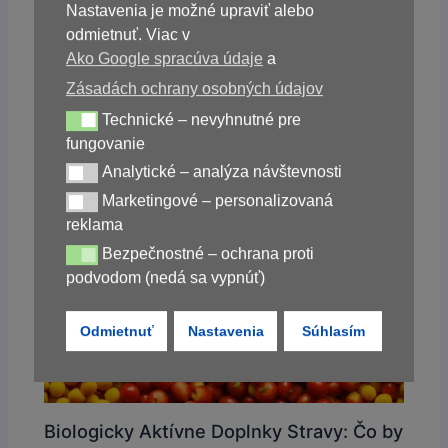
Nastavenia je možné upraviť alebo
odmietnuť. Viac v
Ako Google spracúva údaje
a
Zásadách ochrany osobných údajov
Technické – nevyhnutné pre
Technické – nevyhnutné pre fungovanie
fungovanie
Analytické – analýza návštevnosti
Analytické – analýza návštevnosti
Marketingové – personalizovaná
Marketingové – personalizovaná reklama
reklama
Bezpečnostné – ochrana proti
Bezpečnostné – ochrana proti podvodom (nedá sa vypnúť)
podvodom (nedá sa vypnúť)
Odmietnuť
Nastavenia
Súhlasím
Biologicky Aktívne Doplnky Stravy: Čo by