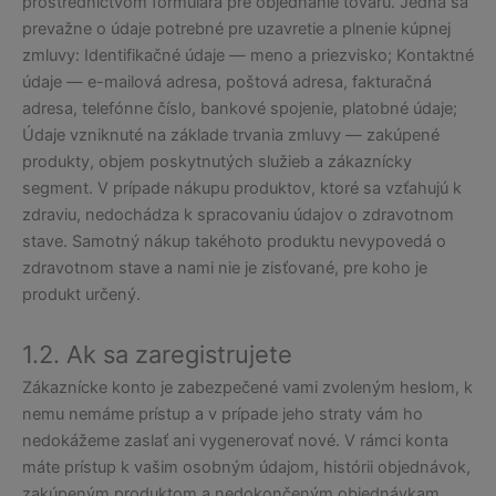
prostredníctvom formulára pre objednanie tovaru. Jedná sa
prevažne o údaje potrebné pre uzavretie a plnenie kúpnej
zmluvy: Identifikačné údaje — meno a priezvisko; Kontaktné
údaje — e-mailová adresa, poštová adresa, fakturačná
adresa, telefónne číslo, bankové spojenie, platobné údaje;
Údaje vzniknuté na základe trvania zmluvy — zakúpené
produkty, objem poskytnutých služieb a zákaznícky
segment. V prípade nákupu produktov, ktoré sa vzťahujú k
zdraviu, nedochádza k spracovaniu údajov o zdravotnom
stave. Samotný nákup takéhoto produktu nevypovedá o
zdravotnom stave a nami nie je zisťované, pre koho je
produkt určený.
1.2. Ak sa zaregistrujete
Zákaznícke konto je zabezpečené vami zvoleným heslom, k
nemu nemáme prístup a v prípade jeho straty vám ho
nedokážeme zaslať ani vygenerovať nové. V rámci konta
máte prístup k vašim osobným údajom, histórii objednávok,
zakúpeným produktom a nedokončeným objednávkam.