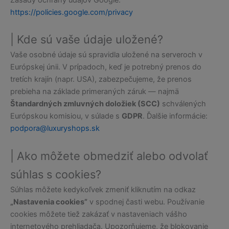
Zásady ochrany údajov Google:
https://policies.google.com/privacy
| Kde sú vaše údaje uložené?
Vaše osobné údaje sú spravidla uložené na serveroch v
Európskej únii. V prípadoch, keď je potrebný prenos do
tretích krajín (napr. USA), zabezpečujeme, že prenos
prebieha na základe primeraných záruk — najmä
Štandardných zmluvných doložiek (SCC)
schválených
Európskou komisiou, v súlade s
GDPR
. Ďalšie informácie:
podpora@luxuryshops.sk
| Ako môžete obmedziť alebo odvolať
súhlas s cookies?
Súhlas môžete kedykoľvek zmeniť kliknutím na odkaz
„Nastavenia cookies”
v spodnej časti webu. Používanie
cookies môžete tiež zakázať v nastaveniach vášho
internetového prehliadača. Upozorňujeme, že blokovanie