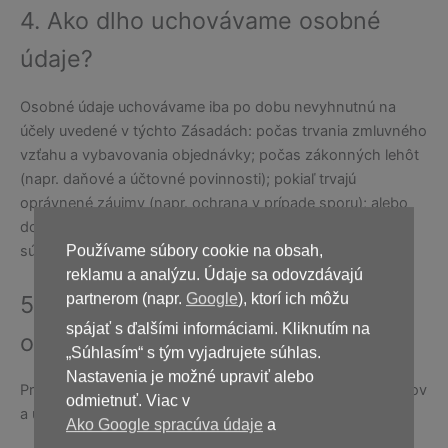
4. Ako dlho uchovávame osobné
údaje?
Osobné údaje uchovávame iba po dobu nevyhnutnú na
účely uvedené v týchto Zásadách: počas trvania zmluvného
vzťahu a vybavovania objednávky; počas zákonných lehôt
(napr. daňové a účtovné povinnosti); pokiaľ trvajú
oprávnené záujmy (napr. ochrana v prípade sporu); alebo
do odvolania súhlasu, ak je spracovanie založené na
súhlase.
Používame súbory cookie na obsah,
reklamu a analýzu. Údaje sa odovzdávajú
5. Kontakt pre otázky ochrany
partnerom (napr.
Google
), ktorí ich môžu
spájať s ďalšími informáciami. Kliknutím na
osobných údajov
„Súhlasím“ s tým vyjadrujete súhlas.
Nastavenia je možné upraviť alebo
Pre akékoľvek otázky týkajúce sa ochrany osobných údajov
odmietnuť. Viac v
a uplatnenia vašich práv nás kontaktujte e-mailom:
Ako Google spracúva údaje
a