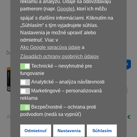
39,00
€
reklamu a analýzu. Údaje sa odovzdávajú
partnerom (napr.
Google
), ktorí ich môžu
spájať s ďalšími informáciami. Kliknutím na
Nedostupné
„Súhlasím“ s tým vyjadrujete súhlas.
Nastavenia je možné upraviť alebo
odmietnuť. Viac v
Ako Google spracúva údaje
a
Ďalšie produkty v rovnakej kategórii:
Zásadách ochrany osobných údajov
a
Novinka
Novinka
Novinka
Technické – nevyhnutné pre
Technické – nevyhnutné pre fungovanie
Zľava!
Zľava!
Zľava!
fungovanie
Analytické – analýza návštevnosti
Analytické – analýza návštevnosti
Marketingové – personalizovaná
Marketingové – personalizovaná reklama
reklama
x
Uro UP Forte, 20
EroBoost
Alfa – Lover
Bezpečnostné – ochrana proti
Bezpečnostné – ochrana proti podvodom (nedá sa vypnúť)
kapslí
podvodom (nedá sa vypnúť)
Pôvodná
Aktuálna
Pôvodná
Ak
)
78,00
€
39,00
€
78,00
€
39,00
€
Pôvodná
Aktuálna
48,00
€
24,00
€
cena
cena
cena
ce
ná
Aktuálna
€
cena
cena
bola:
je:
bola:
je:
Odmietnuť
Nastavenia
Súhlasím
cena
bola:
je:
78,00 €.
39,00 €.
78,00 €.
39