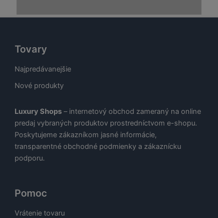
je:
48,00 €.
24,00 €.
€.
29,00 €.
Tovary
Najpredávanejšie
Nové produkty
Luxury Shops
– internetový obchod zameraný na online
predaj vybraných produktov prostredníctvom e-shopu.
Poskytujeme zákazníkom jasné informácie,
transparentné obchodné podmienky a zákaznícku
podporu.
Pomoc
Vrátenie tovaru