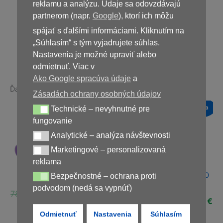
49,00
€
reklamu a analýzu. Údaje sa odovzdávajú
partnerom (napr.
Google
), ktorí ich môžu
spájať s ďalšími informáciami. Kliknutím na
Nedostupné
„Súhlasím“ s tým vyjadrujete súhlas.
Nastavenia je možné upraviť alebo
odmietnuť. Viac v
Ako Google spracúva údaje
a
Ďalšie produkty v rovnakej kategórii:
Zásadách ochrany osobných údajov
a
Novinka
Novinka
Novinka
Technické – nevyhnutné pre
Technické – nevyhnutné pre fungovanie
Zľava!
Zľava!
Zľava!
fungovanie
Analytické – analýza návštevnosti
Analytické – analýza návštevnosti
Marketingové – personalizovaná
Marketingové – personalizovaná reklama
reklama
Uro UP Forte, 20
Bezpečnostné – ochrana proti
Alfa – Lover
Prostalis
Bezpečnostné – ochrana proti podvodom (nedá sa vypnúť)
kapslí
podvodom (nedá sa vypnúť)
ná
Aktuálna
Pôvodná
Aktuálna
Pôvodná
Aktuálna
€
78,00
€
39,00
€
58,00
€
29,00
€
Pôvodná
Ak
48,00
€
24,00
€
cena
cena
cena
cena
cena
cena
ce
je:
bola:
je:
bola:
je:
Odmietnuť
Nastavenia
Súhlasím
bola:
je:
€.
39,00 €.
78,00 €.
39,00 €.
58,00 €.
29,00 €.