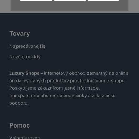
48,00 €.
24
Tovary
Najpredávanejšie
Nové produkty
Luxury Shops
– internetový obchod zameraný na online
predaj vybraných produktov prostredníctvom e-shopu.
Poskytujeme zákazníkom jasné informácie,
transparentné obchodné podmienky a zákaznícku
podporu.
Pomoc
Vrátenie tovaru