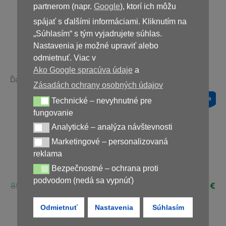
partnerom (napr.
Google
), ktorí ich môžu
spájať s ďalšími informáciami. Kliknutím na
Nedostupné
„Súhlasím“ s tým vyjadrujete súhlas.
Nastavenia je možné upraviť alebo
odmietnuť. Viac v
Ako Google spracúva údaje
a
Ďalšie produkty v rovnakej kategórii:
Zásadách ochrany osobných údajov
a
Novinka
Novinka
Novinka
Technické – nevyhnutné pre
Technické – nevyhnutné pre fungovanie
Zľava!
Zľava!
Zľava!
fungovanie
Analytické – analýza návštevnosti
Analytické – analýza návštevnosti
Marketingové – personalizovaná
Marketingové – personalizovaná reklama
reklama
Keto Coffee
KetoExpert
W-Loss
Bezpečnostné – ochrana proti
Bezpečnostné – ochrana proti podvodom (nedá sa vypnúť)
Premium
podvodom (nedá sa vypnúť)
ná
Aktuálna
Pôvodná
Aktuálna
Pôvodná
Ak
€
89,80
€
44,90
€
58,00
€
29,00
€
Pôvodná
Aktuálna
78,00
€
39,00
€
cena
cena
cena
cena
ce
cena
cena
je:
bola:
je:
bola:
je:
Odmietnuť
Nastavenia
Súhlasím
bola:
je:
€.
39,00 €.
89,80 €.
44,90 €.
58,00 €.
29
78,00 €.
39,00 €.