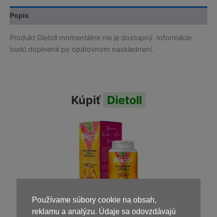
Popis
Produkt Dietoll momentálne nie je dostupný. Informácie
budú doplnené po opätovnom naskladnení.
Kúpiť
Dietoll
Používame súbory cookie na obsah,
39,00
€
reklamu a analýzu. Údaje sa odovzdávajú