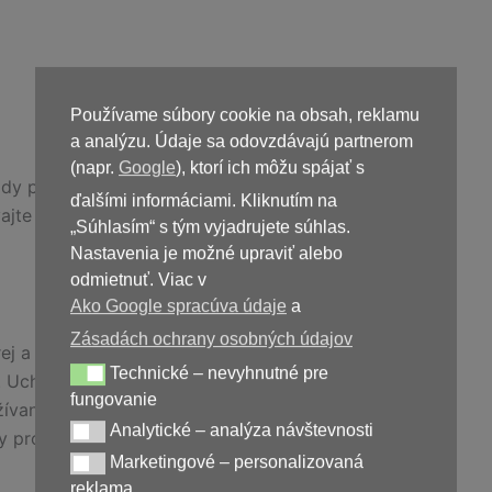
Používame súbory cookie na obsah, reklamu
a analýzu. Údaje sa odovzdávajú partnerom
(napr.
Google
), ktorí ich môžu spájať s
dy podľa návodu na obale.
ďalšími informáciami. Kliknutím na
vajte po dátume exspirácie.
„Súhlasím“ s tým vyjadrujete súhlas.
Nastavenia je možné upraviť alebo
odmietnuť. Viac v
Ako Google spracúva údaje
a
Zásadách ochrany osobných údajov
ej a vyváženej stravy a zdravého životného štýlu.
Technické – nevyhnutné pre
Technické – nevyhnutné pre fungovanie
 Uchovávajte mimo dosahu detí.
fungovanie
žívania liekov sa poraďte s odborníkom.
Analytické – analýza návštevnosti
Analytické – analýza návštevnosti
ky produktu.
Marketingové – personalizovaná
Marketingové – personalizovaná reklama
reklama