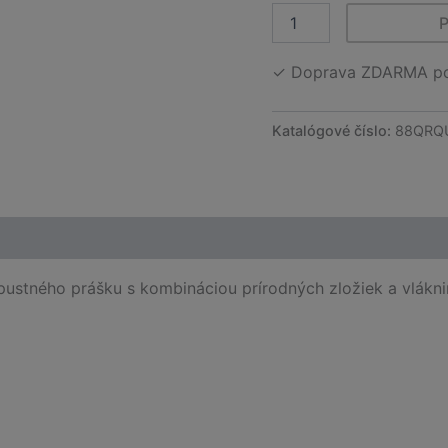
množstvo
Keto
✓ Doprava ZDARMA po 
Probiotix
Katalógové číslo:
88QRQ
ustného prášku s kombináciou prírodných zložiek a vlákni