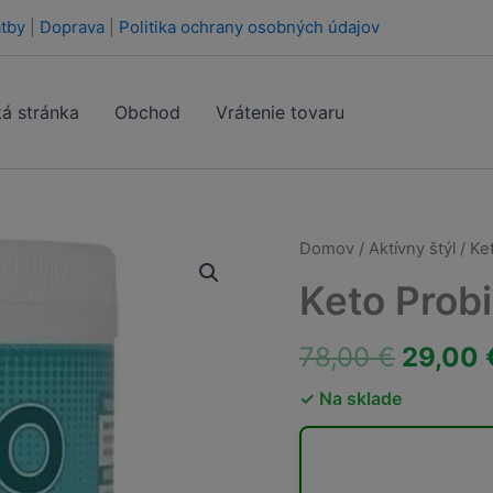
tby
|
Doprava
|
Politika ochrany osobných údajov
á stránka
Obchod
Vrátenie tovaru
Domov
/
Aktívny štýl
/ Ke
Keto Probi
Pôvod
78,00
€
29,00
cena
✓ Na sklade
bola:
78,00 