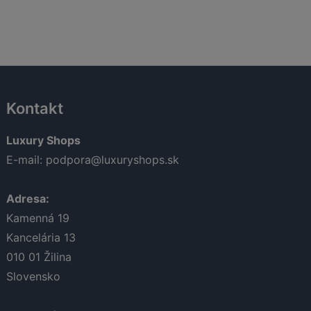
je:
bola:
je:
39,00 €.
89,80 €.
44,90 €.
Kontakt
Luxury Shops
E-mail:
podpora@luxuryshops.sk
Adresa:
Kamenná 19
Kancelária 13
010 01
Žilina
Slovensko
Lucia
Odborná poradkyňa · online