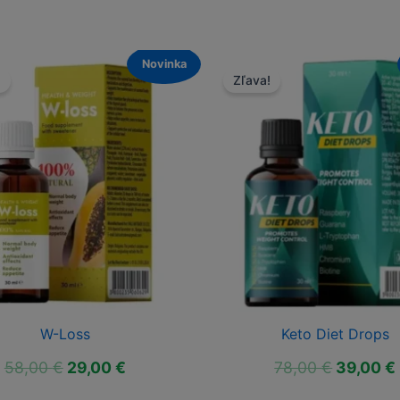
Novinka
!
Zľava!
W-Loss
Keto Diet Drops
Pôvodná
Aktuálna
Pôvodn
58,00
€
29,00
€
78,00
€
39,00
€
cena
cena
cena