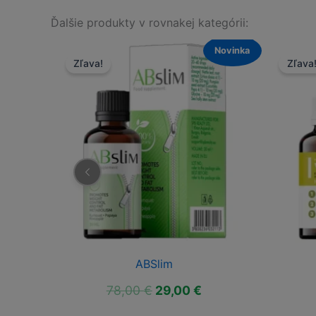
Ďalšie produkty v rovnakej kategórii:
Novinka
Novinka
Zľava!
Zľava
ABSlim
ktuálna
Pôvodná
Aktuálna
78,00
€
29,00
€
ena
cena
cena