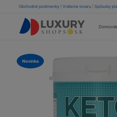
Preskočiť
Obchodné podmienky
|
Vrátenie tovaru
|
Spôsoby pla
na
obsah
Domovsk
Novinka