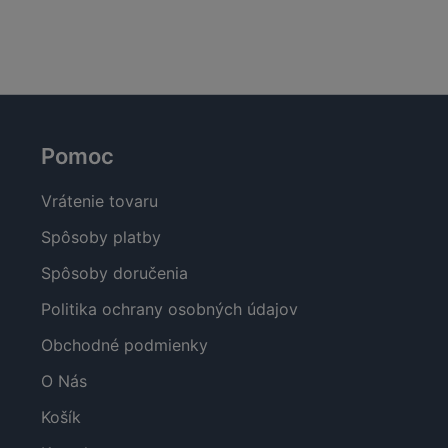
bola:
je:
bola:
58,00 €.
29,00 €.
78,00 €.
Pomoc
Vrátenie tovaru
Spôsoby platby
Spôsoby doručenia
Politika ochrany osobných údajov
Obchodné podmienky
O Nás
Košík