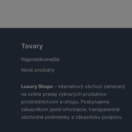
:
bola:
je:
9,00 €.
78,00 €.
29,00 €.
Tovary
Najpredávanejšie
Nové produkty
Luxury Shops
– internetový obchod zameraný
na online predaj vybraných produktov
prostredníctvom e-shopu. Poskytujeme
zákazníkom jasné informácie, transparentné
obchodné podmienky a zákaznícku podporu.