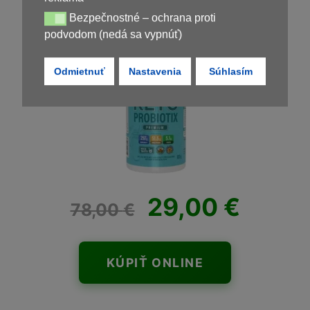
Bezpečnostné – ochrana proti
Bezpečnostné – ochrana proti podvodom (nedá sa vypnúť)
podvodom (nedá sa vypnúť)
Kúpiť
Keto Probiotix
Odmietnuť
Nastavenia
Súhlasím
29,00
€
78,00
€
KÚPIŤ ONLINE