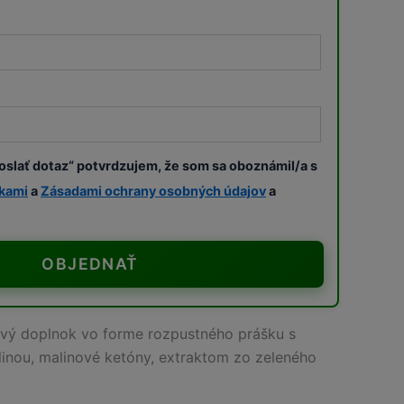
oslať dotaz“ potvrdzujem, že som sa oboznámil/a s
kami
a
Zásadami ochrany osobných údajov
a
OBJEDNAŤ
ový doplnok vo forme rozpustného prášku s
inou, malinové ketóny, extraktom zo zeleného
.