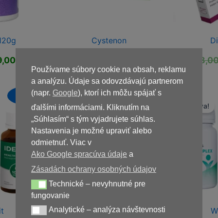
 120g
Cystenon
D
ôvodná
Aktuálna
Pôvodná
Aktuálna
9,00
€
78,00
€
39,00
€
78,0
ena
cena
cena
cena
Používame súbory cookie na obsah, reklamu
la:
je:
bola:
je:
a analýzu. Údaje sa odovzdávajú partnerom
,00 €.
29,00 €.
78,00 €.
39,00 €.
(napr.
Google
), ktorí ich môžu spájať s
Novinka
Novinka
Zľava!
Zľava!
ďalšími informáciami. Kliknutím na
„Súhlasím“ s tým vyjadrujete súhlas.
Nastavenia je možné upraviť alebo
odmietnuť. Viac v
Ako Google spracúva údaje
a
Zásadách ochrany osobných údajov
Technické – nevyhnutné pre
Technické – nevyhnutné pre fungovanie
fungovanie
Analytické – analýza návštevnosti
it
DiaformRX
W
Analytické – analýza návštevnosti