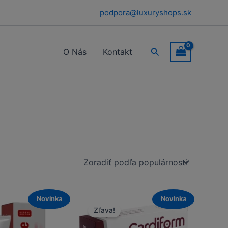
podpora@luxuryshops.sk
Hľadať
O Nás
Kontakt
Novinka
Novinka
Zľava!