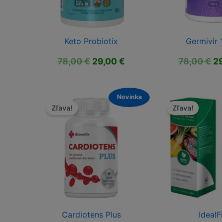
Keto Probiotix
Germivir
Pôvodná
Aktuálna
P
78,00
€
29,00
€
78,00
€
2
cena
cena
c
bola:
je:
bo
78,00 €.
29,00 €.
78
Novinka
Zľava!
Zľava!
Cardiotens Plus
IdealF