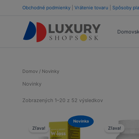
Preskočiť
Obchodné podmienky
|
Vrátenie tovaru
|
Spôsoby pla
na
obsah
Domovsk
Domov
/ Novinky
Novinky
Zoradené
Zobrazených 1–20 z 52 výsledkov
podľa
popularity
Novinka
Zľava!
Zľava!