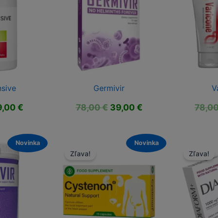
nsive
Germivir
V
ôvodná
Aktuálna
Pôvodná
Aktuálna
9,00
€
78,00
€
39,00
€
78,0
ena
cena
cena
cena
la:
je:
bola:
je:
,00 €.
29,00 €.
78,00 €.
39,00 €.
Novinka
Novinka
Zľava!
Zľava!