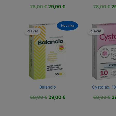
Pôvodná
Aktuálna
P
78,00
€
29,00
€
78,00
€
2
cena
cena
c
bola:
je:
bo
78,00 €.
29,00 €.
78
Novinka
Zľava!
Zľava!
Balancio
Cystolax, 10
Pôvodná
Aktuálna
P
58,00
€
29,00
€
58,00
€
2
cena
cena
c
bola:
je:
bo
58,00 €.
29,00 €.
58