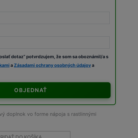
oslať dotaz“ potvrdzujem, že som sa oboznámil/a s
kami
a
Zásadami ochrany osobných údajov
a
OBJEDNAŤ
vý doplnok vo forme nápoja s rastlinnými
PRIDAŤ DO KOŠÍKA