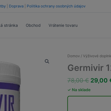
tby
|
Doprava
|
Politika ochrany osobných údajov
á stránka
Obchod
Vrátenie tovaru
Domov
/
Výživové doplnk
Germivir 
Pôvod
78,00
€
29,00
cena
✓ Na sklade
bola:
78,00 