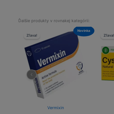
Ďalšie produkty v rovnakej kategórii:
Novinka
a!
Zľava!
Vermixin
Cystenon