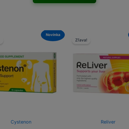
Novinka
Novinka
Zľava!
Zľa
Reliver