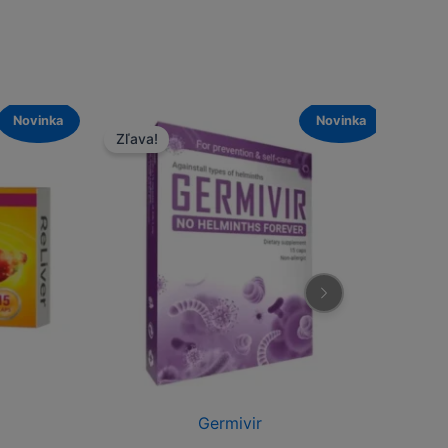
Novinka
va!
Zľava!
Germivir
Varicone