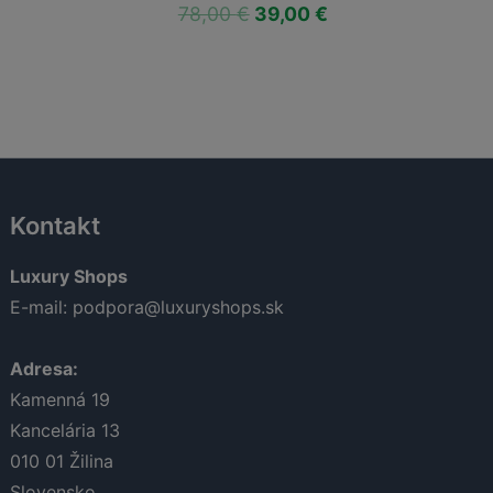
Pôvodná
Aktuálna
Pôvo
78,00
€
39,00
€
78,00
€
29,0
cena
cena
cena
bola:
je:
bola:
78,00 €.
39,00 €.
78,00 
Kontakt
Luxury Shops
E-mail:
podpora@luxuryshops.sk
Adresa:
Kamenná 19
Kancelária 13
010 01
Žilina
Slovensko