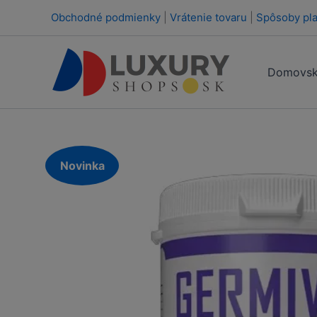
Preskočiť
Obchodné podmienky
|
Vrátenie tovaru
|
Spôsoby pla
na
obsah
Domovsk
Novinka