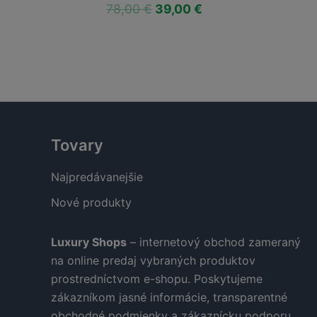
Pôvodná
Aktuálna
Pôvodn
78,00
€
39,00
€
78,00
€
39,00
cena
cena
cena
bola:
je:
bola:
78,00 €.
39,00 €.
78,00 €
Tovary
Najpredávanejšie
Nové produkty
Luxury Shops
– internetový obchod zameraný
na online predaj vybraných produktov
prostredníctvom e-shopu. Poskytujeme
zákazníkom jasné informácie, transparentné
obchodné podmienky a zákaznícku podporu.