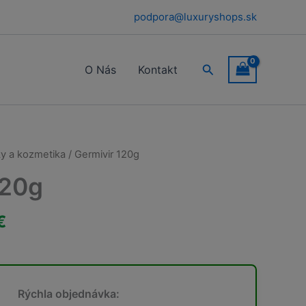
120g
bola:
je:
podpora@luxuryshops.sk
78,00 €.
29,00 €.
Hľadať
O Nás
Kontakt
y a kozmetika
/ Germivir 120g
120g
ná
Aktuálna
€
cena
je:
Rýchla objednávka:
€.
29,00 €.