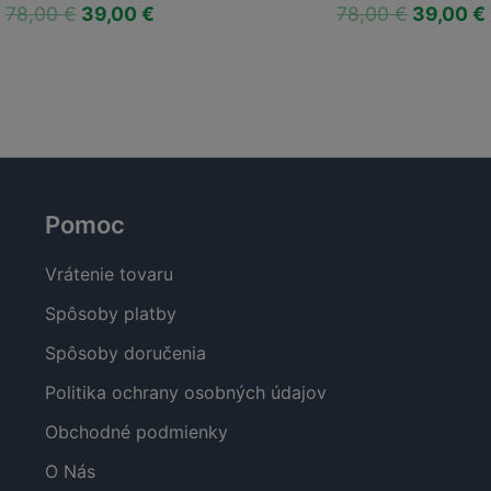
á
Aktuálna
Pôvodná
Aktuálna
€
78,00
€
39,00
€
cena
cena
cena
je:
bola:
je:
.
39,00 €.
78,00 €.
39,00 €.
Pomoc
Vrátenie tovaru
Spôsoby platby
Spôsoby doručenia
Politika ochrany osobných údajov
Obchodné podmienky
O Nás