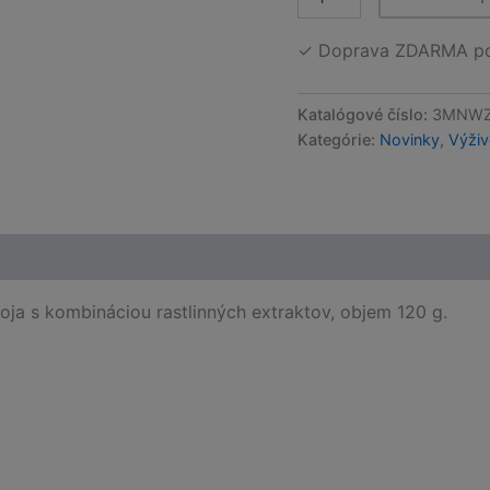
množstvo
Germivir
✓ Doprava ZDARMA po 
120g
Katalógové číslo:
3MNWZ
Kategórie:
Novinky
,
Výživ
ja s kombináciou rastlinných extraktov, objem 120 g.