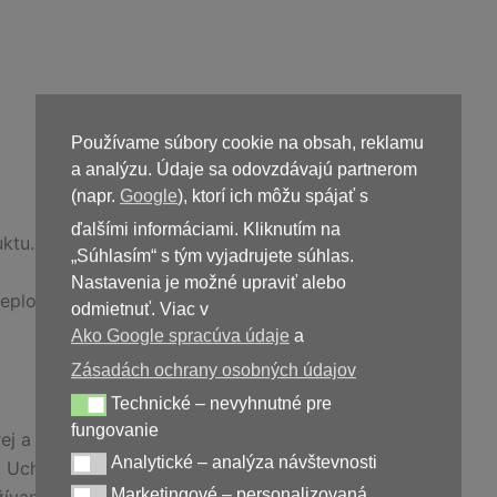
Používame súbory cookie na obsah, reklamu
a analýzu. Údaje sa odovzdávajú partnerom
(napr.
Google
), ktorí ich môžu spájať s
ďalšími informáciami. Kliknutím na
ktu.
„Súhlasím“ s tým vyjadrujete súhlas.
Nastavenia je možné upraviť alebo
eplote.
odmietnuť. Viac v
Ako Google spracúva údaje
a
Zásadách ochrany osobných údajov
Technické – nevyhnutné pre
Technické – nevyhnutné pre fungovanie
fungovanie
ej a vyváženej stravy a zdravého životného štýlu.
Analytické – analýza návštevnosti
Analytické – analýza návštevnosti
 Uchovávajte mimo dosahu detí.
Marketingové – personalizovaná
žívania liekov sa poraďte s odborníkom.
Marketingové – personalizovaná reklama