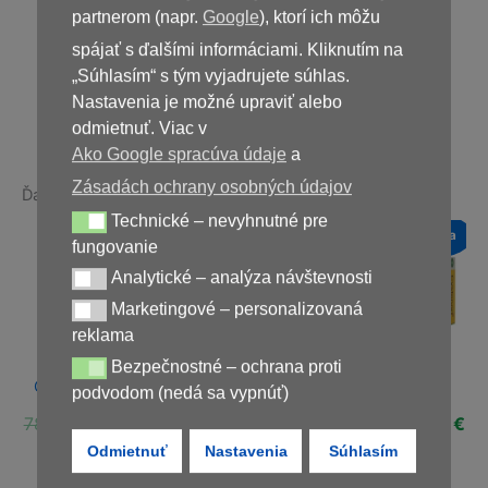
29,00
€
partnerom (napr.
Google
), ktorí ich môžu
spájať s ďalšími informáciami. Kliknutím na
„Súhlasím“ s tým vyjadrujete súhlas.
Nedostupné
Nastavenia je možné upraviť alebo
odmietnuť. Viac v
Ako Google spracúva údaje
a
Zásadách ochrany osobných údajov
Ďalšie produkty v rovnakej kategórii:
Technické – nevyhnutné pre
Technické – nevyhnutné pre fungovanie
a
Novinka
Novinka
Novinka
fungovanie
Zľava!
Zľava!
Zľava!
Analytické – analýza návštevnosti
Analytické – analýza návštevnosti
Marketingové – personalizovaná
Marketingové – personalizovaná reklama
reklama
Bezpečnostné – ochrana proti
Bezpečnostné – ochrana proti podvodom (nedá sa vypnúť)
Cardiotens Plus
Vermixin
Cystenon
podvodom (nedá sa vypnúť)
ná
Aktuálna
Pôvodná
Aktuálna
Pôvodná
Aktuálna
Pôvodná
Ak
€
78,00
€
29,00
€
78,00
€
39,00
€
78,00
€
39,00
€
cena
cena
cena
cena
cena
cena
ce
Odmietnuť
Nastavenia
Súhlasím
je:
bola:
je:
bola:
je:
bola:
je:
€.
39,00 €.
78,00 €.
29,00 €.
78,00 €.
39,00 €.
78,00 €.
39