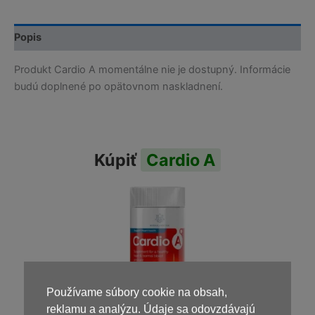
Popis
Produkt Cardio A momentálne nie je dostupný. Informácie
budú doplnené po opätovnom naskladnení.
Kúpiť
Cardio A
Používame súbory cookie na obsah,
reklamu a analýzu. Údaje sa odovzdávajú