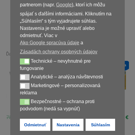
39,00
€
partnerom (napr.
Google
), ktorí ich môžu
spájať s ďalšími informáciami. Kliknutím na
„Súhlasím“ s tým vyjadrujete súhlas.
Nedostupné
Nastavenia je možné upraviť alebo
odmietnuť. Viac v
Ako Google spracúva údaje
a
Zásadách ochrany osobných údajov
Ďalšie produkty v rovnakej kategórii:
Technické – nevyhnutné pre
Technické – nevyhnutné pre fungovanie
a
Novinka
Novinka
Novinka
fungovanie
Zľava!
Zľava!
Zľava!
Analytické – analýza návštevnosti
Analytické – analýza návštevnosti
Marketingové – personalizovaná
Marketingové – personalizovaná reklama
reklama
Bezpečnostné – ochrana proti
Bezpečnostné – ochrana proti podvodom (nedá sa vypnúť)
Diaform+
Fungoxil Forte
Cystenon
podvodom (nedá sa vypnúť)
ná
Aktuálna
Pôvodná
Aktuálna
Pôvodná
Aktuálna
Pôvodná
Ak
€
78,00
€
39,00
€
78,00
€
39,00
€
78,00
€
39,00
€
cena
cena
cena
cena
cena
cena
ce
Odmietnuť
Nastavenia
Súhlasím
je:
bola:
je:
bola:
je:
bola:
je:
€.
29,00 €.
78,00 €.
39,00 €.
78,00 €.
39,00 €.
78,00 €.
39