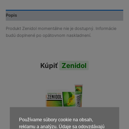
Popis
Produkt Zenidol momentálne nie je dostupný. Informácie
budú doplnené po opätovnom naskladnení.
Kúpiť
Zenidol
Používame súbory cookie na obsah,
reklamu a analýzu. Údaje sa odovzdávajú