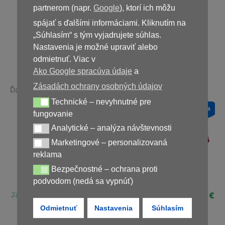
39,00
€
partnerom (napr.
Google
), ktorí ich môžu
spájať s ďalšími informáciami. Kliknutím na
„Súhlasím“ s tým vyjadrujete súhlas.
Nedostupné
Nastavenia je možné upraviť alebo
odmietnuť. Viac v
Ako Google spracúva údaje
a
Zásadách ochrany osobných údajov
Ďalšie produkty v rovnakej kategórii:
Technické – nevyhnutné pre
Technické – nevyhnutné pre fungovanie
a
Novinka
Novinka
Novinka
fungovanie
Zľava!
Zľava!
Zľava!
Analytické – analýza návštevnosti
Analytické – analýza návštevnosti
Marketingové – personalizovaná
Marketingové – personalizovaná reklama
reklama
Bezpečnostné – ochrana proti
Bezpečnostné – ochrana proti podvodom (nedá sa vypnúť)
Germivir 120g
DiaformRX
Diaform+
podvodom (nedá sa vypnúť)
ná
Aktuálna
Pôvodná
Aktuálna
Pôvodná
Aktuálna
Pôvodná
Ak
€
78,00
€
29,00
€
58,00
€
29,00
€
78,00
€
39,00
€
cena
cena
cena
cena
cena
cena
ce
Odmietnuť
Nastavenia
Súhlasím
je:
bola:
je:
bola:
je:
bola:
je:
€.
39,00 €.
78,00 €.
29,00 €.
58,00 €.
29,00 €.
78,00 €.
39