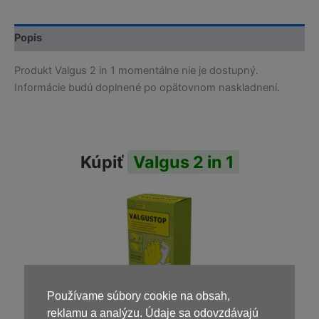
Popis
Produkt Valgus 2 in 1 momentálne nie je dostupný.
Informácie budú doplnené po opätovnom naskladnení.
Kúpiť
Valgus 2 in 1
Používame súbory cookie na obsah,
reklamu a analýzu. Údaje sa odovzdávajú