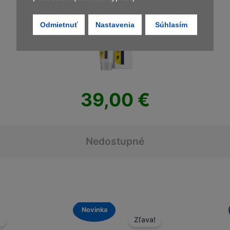
Odmietnuť
Nastavenia
Súhlasím
39,00
€
Nedostupné
Novinka
Novinka
Zľava!