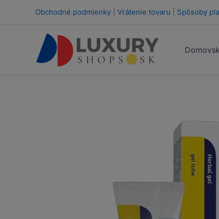
Preskočiť
Obchodné podmienky
|
Vrátenie tovaru
|
Spôsoby pla
na
obsah
Domovsk