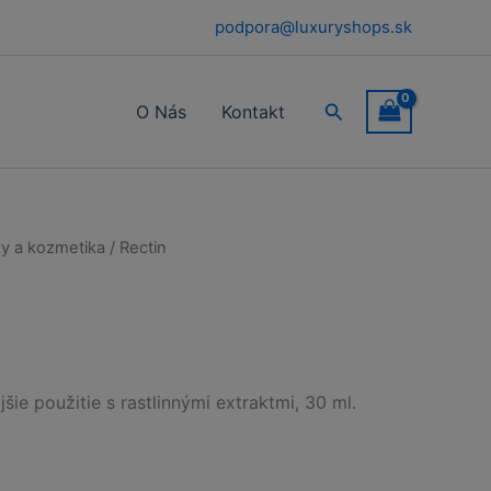
podpora@luxuryshops.sk
Hľadať
O Nás
Kontakt
y a kozmetika
/ Rectin
šie použitie s rastlinnými extraktmi, 30 ml.