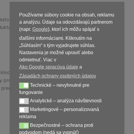
Používame súbory cookie na obsah, reklamu
sto a jemne vmasírujte.
a analýzu. Údaje sa odovzdávajú partnerom
duktu.
(napr.
Google
), ktorí ich môžu spájať s
ďalšími informáciami. Kliknutím na
„Súhlasím“ s tým vyjadrujete súhlas.
Nastavenia je možné upraviť alebo
odmietnuť. Viac v
Ako Google spracúva údaje
a
mimo dosahu detí.
Zásadách ochrany osobných údajov
ky produktu.
Technické – nevyhnutné pre
Technické – nevyhnutné pre fungovanie
a pred použitím poraďte s odborníkom.
fungovanie
Analytické – analýza návštevnosti
Analytické – analýza návštevnosti
Marketingové – personalizovaná
Marketingové – personalizovaná reklama
reklama
Kúpiť
Rectin
Bezpečnostné – ochrana proti
Bezpečnostné – ochrana proti podvodom (nedá sa vypnúť)
podvodom (nedá sa vypnúť)