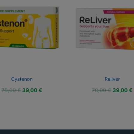
n
Reliver
vodná
Aktuálna
Pôvodná
Aktuálna
,00
€
78,00
€
39,00
€
na
cena
cena
cena
a:
je:
bola:
je:
00 €.
39,00 €.
78,00 €.
39,00 €.