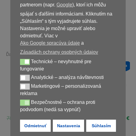
44,90
€
partnerom (napr.
Google
), ktorí ich môžu
spájať s ďalšími informáciami. Kliknutím na
„Súhlasím“ s tým vyjadrujete súhlas.
Nedostupné
Nastavenia je možné upraviť alebo
odmietnuť. Viac v
Ako Google spracúva údaje
a
Zásadách ochrany osobných údajov
Ďalšie produkty v rovnakej kategórii:
Technické – nevyhnutné pre
Technické – nevyhnutné pre fungovanie
a
Novinka
Novinka
Novinka
fungovanie
Zľava!
Zľava!
Zľava!
Analytické – analýza návštevnosti
Analytické – analýza návštevnosti
Marketingové – personalizovaná
Marketingové – personalizovaná reklama
reklama
Bezpečnostné – ochrana proti
Bezpečnostné – ochrana proti podvodom (nedá sa vypnúť)
Germivir 120g
Fungoxil Forte
Vermixin
podvodom (nedá sa vypnúť)
ná
Aktuálna
Pôvodná
Aktuálna
Pôvodná
Aktuálna
Pôvodná
Ak
€
78,00
€
29,00
€
78,00
€
39,00
€
78,00
€
39,00
€
cena
cena
cena
cena
cena
cena
ce
Odmietnuť
Nastavenia
Súhlasím
je:
bola:
je:
bola:
je:
bola:
je:
€.
39,00 €.
78,00 €.
29,00 €.
78,00 €.
39,00 €.
78,00 €.
39