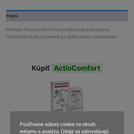
Popis
Produkt ActioComfort momentálne nie je dostupný.
Informácie budú doplnené po opätovnom naskladnení.
Kúpiť
ActioComfort
Používame súbory cookie na obsah,
reklamu a analýzu. Údaje sa odovzdávajú