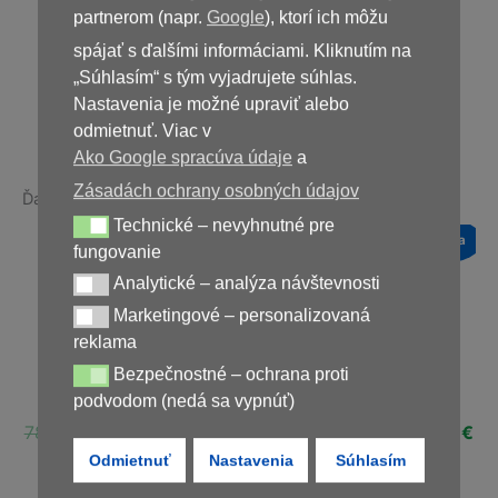
39,00
€
partnerom (napr.
Google
), ktorí ich môžu
spájať s ďalšími informáciami. Kliknutím na
„Súhlasím“ s tým vyjadrujete súhlas.
Nedostupné
Nastavenia je možné upraviť alebo
odmietnuť. Viac v
Ako Google spracúva údaje
a
Zásadách ochrany osobných údajov
Ďalšie produkty v rovnakej kategórii:
Technické – nevyhnutné pre
Technické – nevyhnutné pre fungovanie
a
Novinka
Novinka
Novinka
fungovanie
Zľava!
Zľava!
Zľava!
Analytické – analýza návštevnosti
Analytické – analýza návštevnosti
Marketingové – personalizovaná
Marketingové – personalizovaná reklama
reklama
Bezpečnostné – ochrana proti
Bezpečnostné – ochrana proti podvodom (nedá sa vypnúť)
Germivir 120g
DiaformRX
Varicone
podvodom (nedá sa vypnúť)
ná
Aktuálna
Pôvodná
Aktuálna
Pôvodná
Aktuálna
Pôvodná
Ak
€
78,00
€
29,00
€
58,00
€
29,00
€
78,00
€
29,00
€
cena
cena
cena
cena
cena
cena
ce
Odmietnuť
Nastavenia
Súhlasím
je:
bola:
je:
bola:
je:
bola:
je:
€.
39,00 €.
78,00 €.
29,00 €.
58,00 €.
29,00 €.
78,00 €.
29