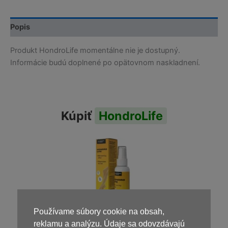
Popis
Produkt HondroLife momentálne nie je dostupný.
Informácie budú doplnené po opätovnom naskladnení.
Kúpiť
HondroLife
Používame súbory cookie na obsah,
reklamu a analýzu. Údaje sa odovzdávajú