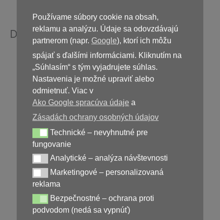
Zapite dostatočným množstvom vody.
Používame súbory cookie na obsah,
reklamu a analýzu. Údaje sa odovzdávajú
Dôležité informácie
partnerom (napr.
Google
), ktorí ich môžu
spájať s ďalšími informáciami. Kliknutím na
Výživový doplnok. Nie je náhradou pestrej a
„Súhlasím“ s tým vyjadrujete súhlas.
vyváženej stravy a zdravého životného štýlu.
Nastavenia je možné upraviť alebo
Neprekračujte odporúčanú dennú dávku.
odmietnuť. Viac v
Uchovávajte mimo dosahu detí.
Ako Google spracúva údaje
a
V prípade tehotenstva, dojčenia alebo užívania
Zásadách ochrany osobných údajov
liekov sa poraďte s odborníkom.
Technické – nevyhnutné pre
Technické – nevyhnutné pre fungovanie
fungovanie
Analytické – analýza návštevnosti
Analytické – analýza návštevnosti
Marketingové – personalizovaná
Kúpiť
Vermixin
Marketingové – personalizovaná reklama
reklama
Bezpečnostné – ochrana proti
Bezpečnostné – ochrana proti podvodom (nedá sa vypnúť)
podvodom (nedá sa vypnúť)