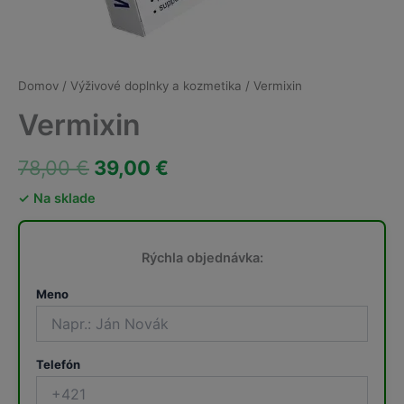
Domov
/
Výživové doplnky a kozmetika
/ Vermixin
Vermixin
Pôvodná
Aktuálna
78,00
€
39,00
€
cena
cena
✓ Na sklade
bola:
je:
Rýchla objednávka:
78,00 €.
39,00 €.
Meno
Telefón