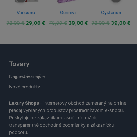
Varicone
Germivir
Cystenon
ná
Aktuálna
Pôvodná
Aktuálna
Pôvodná
Aktuálna
Pôvodná
Ak
€
78,00
€
29,00
€
78,00
€
39,00
€
78,00
€
39,00
€
cena
cena
cena
cena
cena
cena
ce
je:
bola:
je:
bola:
je:
bola:
je:
€.
39,00 €.
78,00 €.
29,00 €.
78,00 €.
39,00 €.
78,00 €.
39
Tovary
Najpredávanejšie
Nové produkty
Luxury Shops
– internetový obchod zameraný na online
predaj vybraných produktov prostredníctvom e-shopu.
Poskytujeme zákazníkom jasné informácie,
transparentné obchodné podmienky a zákaznícku
podporu.