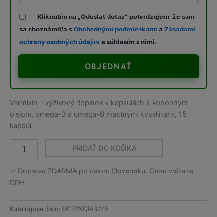
Kliknutím na „Odoslať dotaz“ potvrdzujem, že som
sa oboznámil/a s
Obchodnými podmienkami
a
Zásadami
ochrany osobných údajov
a súhlasím s nimi.
OBJEDNAŤ
Vermixin – výživový doplnok v kapsulách s konopným
olejom, omega-3 a omega-6 mastnými kyselinami, 15
kapsúl.
PRIDAŤ DO KOŠÍKA
množstvo
Vermixin
✓ Doprava ZDARMA po celom Slovensku. Cena vrátane
DPH.
Katalógové číslo:
9K1ZWQIA3245