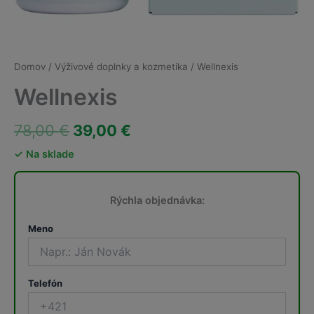
Domov
/
Výživové doplnky a kozmetika
/ Wellnexis
Wellnexis
Pôvodná
Aktuálna
78,00
€
39,00
€
cena
cena
✓ Na sklade
bola:
je:
Rýchla objednávka:
78,00 €.
39,00 €.
Meno
Telefón