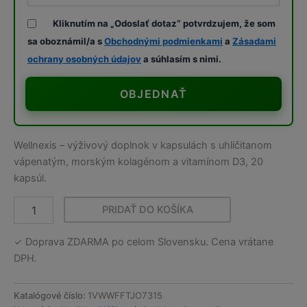
Kliknutím na „Odoslať dotaz“ potvrdzujem, že som
sa oboznámil/a s
Obchodnými podmienkami
a
Zásadami
ochrany osobných údajov
a súhlasím s nimi.
OBJEDNAŤ
Wellnexis – výživový doplnok v kapsulách s uhličitanom
vápenatým, morským kolagénom a vitamínom D3, 20
kapsúl.
PRIDAŤ DO KOŠÍKA
množstvo
Wellnexis
✓ Doprava ZDARMA po celom Slovensku. Cena vrátane
DPH.
Katalógové číslo:
1VWWFFTJO7315