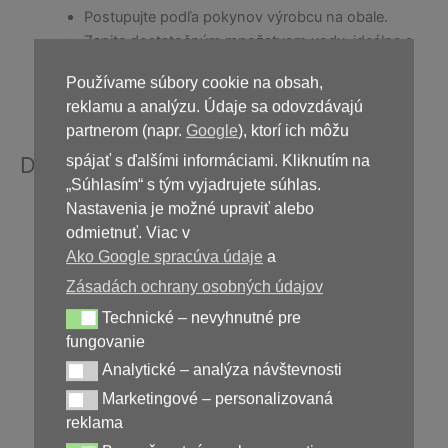
Postupujte podľa pokynov výrobcu na obale.
Zapite dostatočným množstvom vody, ideálne s
jedlom.
Používame súbory cookie na obsah,
Skladujte na suchom a chránenom mieste pri
reklamu a analýzu. Údaje sa odovzdávajú
bežnej teplote.
partnerom (napr.
Google
), ktorí ich môžu
spájať s ďalšími informáciami. Kliknutím na
Dôležité informácie
„Súhlasím“ s tým vyjadrujete súhlas.
Nastavenia je možné upraviť alebo
Výživový doplnok. Nie je náhradou pestrej a
odmietnuť. Viac v
vyváženej stravy a zdravého životného štýlu.
Ako Google spracúva údaje
a
Neprekračujte odporúčanú dennú dávku.
Zásadách ochrany osobných údajov
Uchovávajte mimo dosahu detí.
Technické – nevyhnutné pre
Technické – nevyhnutné pre fungovanie
V prípade tehotenstva, dojčenia alebo užívania
fungovanie
liekov sa poraďte s odborníkom.
Analytické – analýza návštevnosti
Analytické – analýza návštevnosti
Marketingové – personalizovaná
Marketingové – personalizovaná reklama
reklama