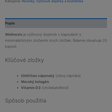
Kategórie:
Novinky
,
Výživové doplnky a kozmetika
Popis
Wellnexis
je výživový doplnok v kapsulách s
minimalistickým zložením troch zložiek. Balenie obsahuje 20
kapsúl.
Kľúčové zložky
Uhličitan vápenatý
(zdroj vápnika)
Morský kolagén
Vitamín D3
(cholekalciferol)
Spôsob použitia