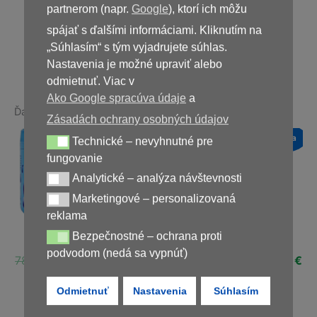
partnerom (napr.
Google
), ktorí ich môžu
spájať s ďalšími informáciami. Kliknutím na
Nedostupné
„Súhlasím“ s tým vyjadrujete súhlas.
Nastavenia je možné upraviť alebo
odmietnuť. Viac v
Ako Google spracúva údaje
a
Ďalšie produkty v rovnakej kategórii:
Zásadách ochrany osobných údajov
a
Novinka
Novinka
Novinka
Technické – nevyhnutné pre
Technické – nevyhnutné pre fungovanie
Zľava!
Zľava!
Zľava!
fungovanie
Analytické – analýza návštevnosti
Analytické – analýza návštevnosti
Marketingové – personalizovaná
Marketingové – personalizovaná reklama
reklama
Nano Slim
IdealFit
Balancio
Bezpečnostné – ochrana proti
Bezpečnostné – ochrana proti podvodom (nedá sa vypnúť)
podvodom (nedá sa vypnúť)
ná
Aktuálna
Pôvodná
Aktuálna
Pôvodná
Aktuálna
Pôvodná
Ak
€
78,00
€
39,00
€
78,00
€
29,00
€
58,00
€
29,00
€
cena
cena
cena
cena
cena
cena
ce
je:
bola:
je:
bola:
je:
bola:
je:
Odmietnuť
Nastavenia
Súhlasím
€.
29,00 €.
78,00 €.
39,00 €.
78,00 €.
29,00 €.
58,00 €.
29