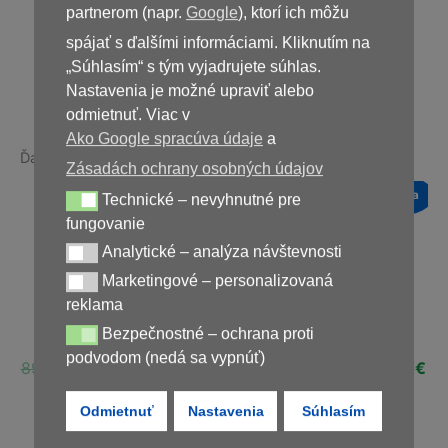
partnerom (napr.
Google
), ktorí ich môžu
spájať s ďalšími informáciami. Kliknutím na
Nedostupné
„Súhlasím“ s tým vyjadrujete súhlas.
Nastavenia je možné upraviť alebo
odmietnuť. Viac v
Ako Google spracúva údaje
a
Ďalšie produkty v rovnakej kategórii:
Zásadách ochrany osobných údajov
a
Novinka
Novinka
Novinka
Technické – nevyhnutné pre
Technické – nevyhnutné pre fungovanie
Zľava!
Zľava!
Zľava!
fungovanie
Analytické – analýza návštevnosti
Analytické – analýza návštevnosti
Marketingové – personalizovaná
Marketingové – personalizovaná reklama
reklama
KetoExpert
Keto Probiotix
ABSlim
Bezpečnostné – ochrana proti
Bezpečnostné – ochrana proti podvodom (nedá sa vypnúť)
podvodom (nedá sa vypnúť)
ná
Aktuálna
Pôvodná
Aktuálna
Pôvodná
Aktuálna
Pôvodná
Ak
€
89,80
€
44,90
€
78,00
€
29,00
€
78,00
€
29,00
€
cena
cena
cena
cena
cena
cena
ce
je:
bola:
je:
bola:
je:
bola:
je:
Odmietnuť
Nastavenia
Súhlasím
€.
39,00 €.
89,80 €.
44,90 €.
78,00 €.
29,00 €.
78,00 €.
29