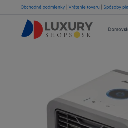
Preskočiť
Obchodné podmienky
|
Vrátenie tovaru
|
Spôsoby pla
na
obsah
Domovsk