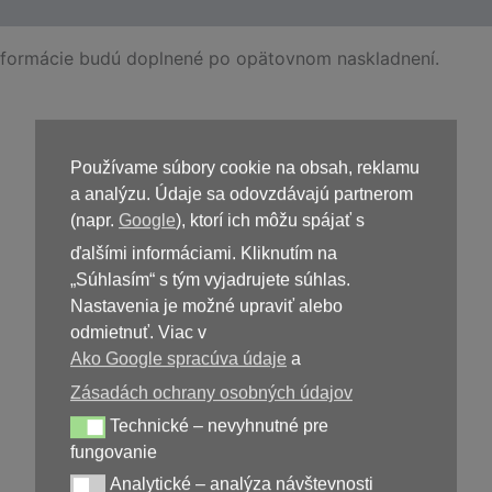
Informácie budú doplnené po opätovnom naskladnení.
Používame súbory cookie na obsah, reklamu
Kúpiť
Arctic Air
a analýzu. Údaje sa odovzdávajú partnerom
(napr.
Google
), ktorí ich môžu spájať s
ďalšími informáciami. Kliknutím na
„Súhlasím“ s tým vyjadrujete súhlas.
Nastavenia je možné upraviť alebo
odmietnuť. Viac v
Ako Google spracúva údaje
a
Zásadách ochrany osobných údajov
Technické – nevyhnutné pre
39,99
€
Technické – nevyhnutné pre fungovanie
fungovanie
Analytické – analýza návštevnosti
Analytické – analýza návštevnosti