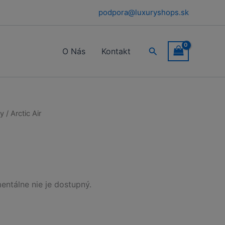
podpora@luxuryshops.sk
Hľadať
O Nás
Kontakt
ty
/ Arctic Air
entálne nie je dostupný.