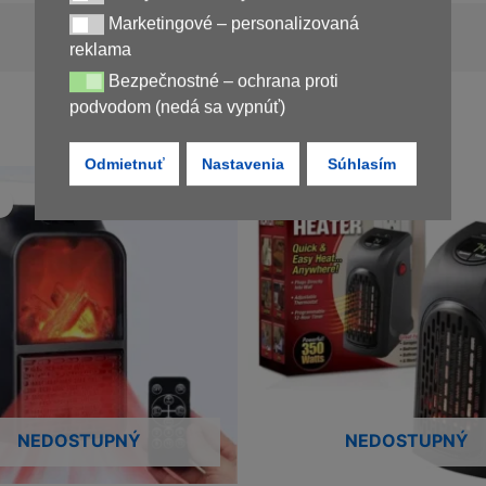
Marketingové – personalizovaná
Marketingové – personalizovaná reklama
Nedostupné
reklama
Bezpečnostné – ochrana proti
Bezpečnostné – ochrana proti podvodom (nedá sa vypnúť)
podvodom (nedá sa vypnúť)
Odmietnuť
Nastavenia
Súhlasím
Novinka
!
NEDOSTUPNÝ
NEDOSTUPNÝ