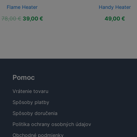
Flame Heater
Handy Heater
Pôvodná
Aktuálna
78,00
€
39,00
€
49,00
€
cena
cena
bola:
je:
78,00 €.
39,00 €.
Pomoc
Vrátenie tovaru
Spôsoby platby
Spôsoby doručenia
Politika ochrany osobných údajov
Obchodné podmienky