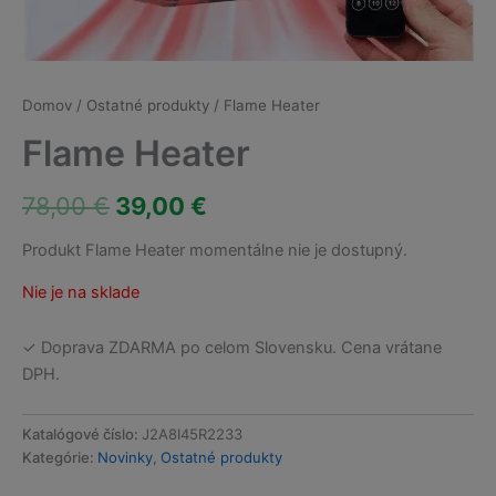
Domov
/
Ostatné produkty
/ Flame Heater
Flame Heater
Pôvodná
Aktuálna
78,00
€
39,00
€
cena
cena
Produkt Flame Heater momentálne nie je dostupný.
bola:
je:
Nie je na sklade
78,00 €.
39,00 €.
✓ Doprava ZDARMA po celom Slovensku. Cena vrátane
DPH.
Katalógové číslo:
J2A8I45R2233
Kategórie:
Novinky
,
Ostatné produkty