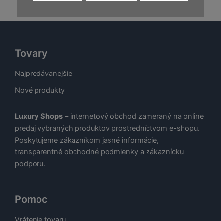
je:
€.
29,00 €.
Tovary
Najpredávanejšie
Nové produkty
Luxury Shops
– internetový obchod zameraný na online
predaj vybraných produktov prostredníctvom e-shopu.
Poskytujeme zákazníkom jasné informácie,
transparentné obchodné podmienky a zákaznícku
podporu.
Pomoc
Vrátenie tovaru