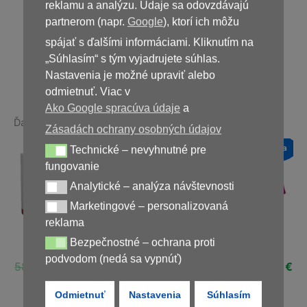
39,00
€
reklamu a analýzu. Údaje sa odovzdávajú
78,00
€
partnerom (napr.
Google
), ktorí ich môžu
spájať s ďalšími informáciami. Kliknutím na
Nedostupné
„Súhlasím“ s tým vyjadrujete súhlas.
Nastavenia je možné upraviť alebo
odmietnuť. Viac v
Ako Google spracúva údaje
a
Ďalšie produkty v rovnakej kategórii:
Zásadách ochrany osobných údajov
a
Novinka
Novinka
Novinka
Technické – nevyhnutné pre
Technické – nevyhnutné pre fungovanie
Zľava!
Zľava!
Zľava!
fungovanie
Analytické – analýza návštevnosti
Analytické – analýza návštevnosti
Marketingové – personalizovaná
Marketingové – personalizovaná reklama
reklama
x
Bezpečnostné – ochrana proti
DiaformRX
Cystenon
Diaform+
Bezpečnostné – ochrana proti podvodom (nedá sa vypnúť)
podvodom (nedá sa vypnúť)
Pôvodná
Aktuálna
Pôvodná
Aktuálna
Pôvodná
Ak
)
58,00
€
29,00
€
78,00
€
39,00
€
78,00
€
39,00
€
cena
cena
cena
cena
cena
ce
ná
Aktuálna
€
bola:
je:
bola:
je:
bola:
je:
Odmietnuť
Nastavenia
Súhlasím
cena
58,00 €.
29,00 €.
78,00 €.
39,00 €.
78,00 €.
39