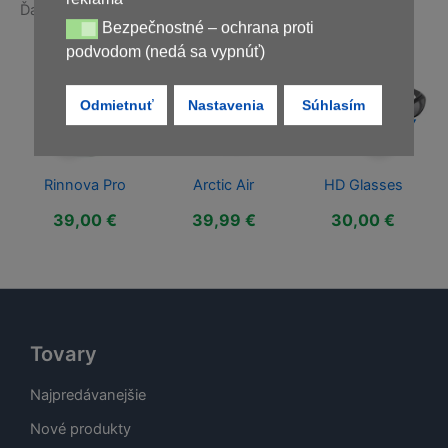
Ďalšie produkty v rovnakej kategórii:
Bezpečnostné – ochrana proti
Bezpečnostné – ochrana proti podvodom (nedá sa vypnúť)
podvodom (nedá sa vypnúť)
Odmietnuť
Nastavenia
Súhlasím
NEDOSTUPNÝ
NEDOSTUPNÝ
NEDOSTUPNÝ
Rinnova Pro
Arctic Air
HD Glasses
39,00
€
39,99
€
30,00
€
Tovary
Najpredávanejšie
Nové produkty