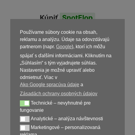
Kúpiť
SpotFlop
Používame súbory cookie na obsah,
reklamu a analýzu. Údaje sa odovzdávajú
partnerom (napr.
Google
), ktorí ich môžu
spájať s ďalšími informáciami. Kliknutím na
„Súhlasím“ s tým vyjadrujete súhlas.
Nastavenia je možné upraviť alebo
odmietnuť. Viac v
39,00
€
Ako Google spracúva údaje
a
Zásadách ochrany osobných údajov
Technické – nevyhnutné pre
Technické – nevyhnutné pre fungovanie
Nedostupné
fungovanie
Analytické – analýza návštevnosti
Analytické – analýza návštevnosti
Marketingové – personalizovaná
Marketingové – personalizovaná reklama
reklama