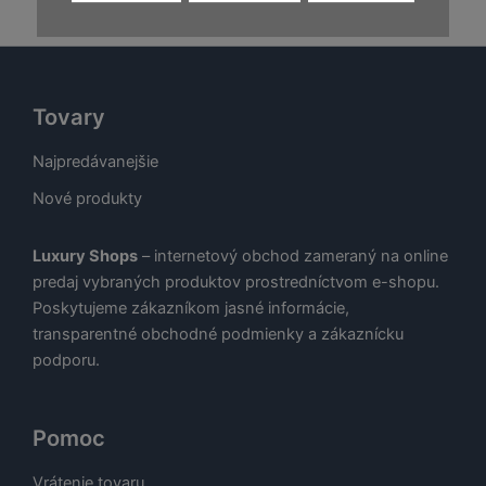
bola:
je:
€.
24,00 €.
58,00 €.
29,00 €.
Tovary
Najpredávanejšie
Nové produkty
Luxury Shops
– internetový obchod zameraný na online
predaj vybraných produktov prostredníctvom e-shopu.
Poskytujeme zákazníkom jasné informácie,
transparentné obchodné podmienky a zákaznícku
podporu.
Pomoc
Vrátenie tovaru