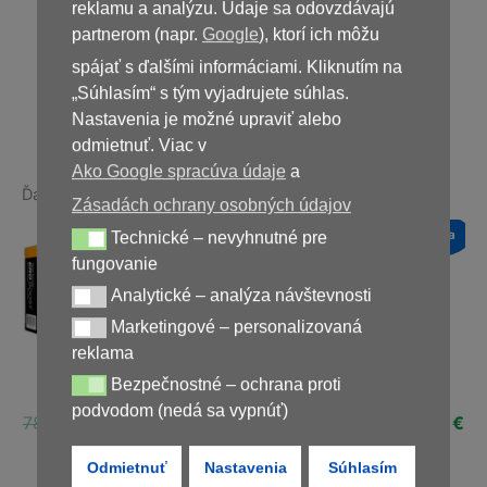
39,00
€
reklamu a analýzu. Údaje sa odovzdávajú
partnerom (napr.
Google
), ktorí ich môžu
spájať s ďalšími informáciami. Kliknutím na
Nedostupné
„Súhlasím“ s tým vyjadrujete súhlas.
Nastavenia je možné upraviť alebo
odmietnuť. Viac v
Ako Google spracúva údaje
a
Ďalšie produkty v rovnakej kategórii:
Zásadách ochrany osobných údajov
a
Novinka
Novinka
Novinka
Technické – nevyhnutné pre
Technické – nevyhnutné pre fungovanie
Zľava!
Zľava!
Zľava!
fungovanie
Analytické – analýza návštevnosti
Analytické – analýza návštevnosti
Marketingové – personalizovaná
Marketingové – personalizovaná reklama
reklama
0
Pulsero Complex
Bezpečnostné – ochrana proti
EroBoost
Gigant
Bezpečnostné – ochrana proti podvodom (nedá sa vypnúť)
(Pulsero gél a
podvodom (nedá sa vypnúť)
Pôvodná
Aktuálna
Pôvodná
Ak
Pulsero kapsuly)
78,00
€
39,00
€
78,00
€
39,00
€
ná
Aktuálna
€
cena
cena
cena
ce
Pôvodná
Aktuálna
58,00
€
29,00
€
cena
bola:
je:
bola:
je:
Odmietnuť
Nastavenia
Súhlasím
cena
cena
je:
78,00 €.
39,00 €.
78,00 €.
39