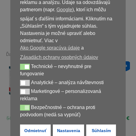
59,00
€
reklamu a analýzu. Údaje sa odovzdávajú
partnerom (napr.
Google
), ktorí ich môžu
spájať s ďalšími informáciami. Kliknutím na
Nedostupné
„Súhlasím“ s tým vyjadrujete súhlas.
Nastavenia je možné upraviť alebo
odmietnuť. Viac v
Ako Google spracúva údaje
a
Ďalšie produkty v rovnakej kategórii:
Zásadách ochrany osobných údajov
a
Novinka
Novinka
Novinka
Technické – nevyhnutné pre
Technické – nevyhnutné pre fungovanie
Zľava!
Zľava!
Zľava!
fungovanie
Analytické – analýza návštevnosti
Analytické – analýza návštevnosti
Marketingové – personalizovaná
Marketingové – personalizovaná reklama
reklama
Uro UP Forte, 20
Bezpečnostné – ochrana proti
Prostalis
Gigant
Bezpečnostné – ochrana proti podvodom (nedá sa vypnúť)
kapslí
podvodom (nedá sa vypnúť)
ná
Aktuálna
Pôvodná
Aktuálna
Pôvodná
Ak
€
58,00
€
29,00
€
78,00
€
39,00
€
Pôvodná
Aktuálna
48,00
€
24,00
€
cena
cena
cena
cena
ce
cena
cena
je:
bola:
je:
bola:
je:
Odmietnuť
Nastavenia
Súhlasím
bola:
je:
€.
39,00 €.
58,00 €.
29,00 €.
78,00 €.
39