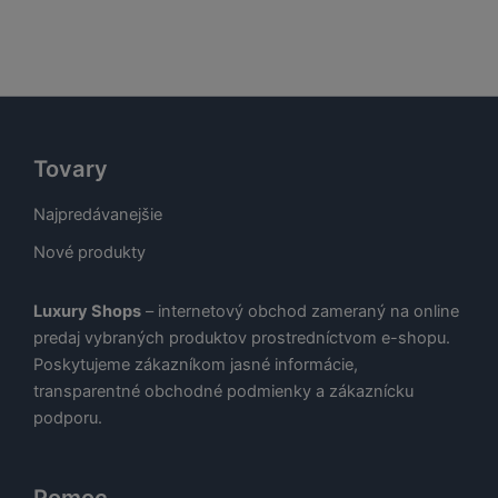
cena
cena
cena
cena
cena
cena
ce
je:
bola:
je:
bola:
je:
bola:
je:
€.
29,00 €.
58,00 €.
29,00 €.
78,00 €.
39,00 €.
78,00 €.
39
Tovary
Najpredávanejšie
Nové produkty
Luxury Shops
– internetový obchod zameraný na online
predaj vybraných produktov prostredníctvom e-shopu.
Poskytujeme zákazníkom jasné informácie,
transparentné obchodné podmienky a zákaznícku
podporu.