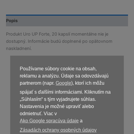
Popis
Produkt Uro UP Forte, 20 kapslí momentálne nie je
dostupný. Informácie budú doplnené po opätovnom
naskladnení.
Používame súbory cookie na obsah,
reklamu a analýzu. Údaje sa odovzdávajú
Kúpiť
Uro UP Forte, 20 kapslí
partnerom (napr.
Google
), ktorí ich môžu
spájať s ďalšími informáciami. Kliknutím na
„Súhlasím“ s tým vyjadrujete súhlas.
Nastavenia je možné upraviť alebo
odmietnuť. Viac v
Ako Google spracúva údaje
a
Zásadách ochrany osobných údajov