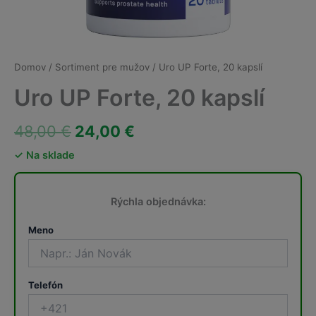
Domov
/
Sortiment pre mužov
/ Uro UP Forte, 20 kapslí
Uro UP Forte, 20 kapslí
Pôvodná
Aktuálna
48,00
€
24,00
€
cena
cena
✓ Na sklade
bola:
je:
Rýchla objednávka:
48,00 €.
24,00 €.
Meno
Telefón