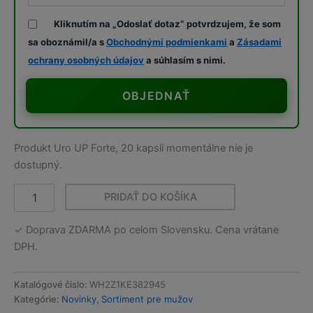
Kliknutím na „Odoslať dotaz“ potvrdzujem, že som
sa oboznámil/a s
Obchodnými podmienkami
a
Zásadami
ochrany osobných údajov
a súhlasím s nimi.
OBJEDNAŤ
Produkt Uro UP Forte, 20 kapslí momentálne nie je
dostupný.
PRIDAŤ DO KOŠÍKA
množstvo
Uro
✓ Doprava ZDARMA po celom Slovensku. Cena vrátane
UP
Forte,
DPH.
20
kapslí
Katalógové číslo:
WH2Z1KE382945
Kategórie:
Novinky
,
Sortiment pre mužov