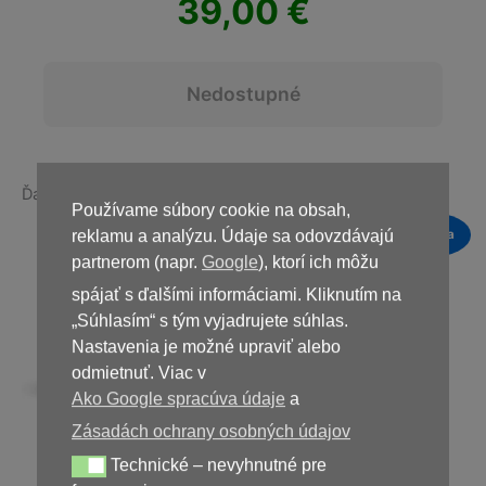
39,00
€
Nedostupné
Ďalšie produkty v rovnakej kategórii:
Používame súbory cookie na obsah,
reklamu a analýzu. Údaje sa odovzdávajú
Novinka
Novinka
Zľava!
Zľava!
partnerom (napr.
Google
), ktorí ich môžu
spájať s ďalšími informáciami. Kliknutím na
„Súhlasím“ s tým vyjadrujete súhlas.
Nastavenia je možné upraviť alebo
odmietnuť. Viac v
Ako Google spracúva údaje
a
Zásadách ochrany osobných údajov
Ellesse Cream
Collagent
Technické – nevyhnutné pre
Technické – nevyhnutné pre fungovanie