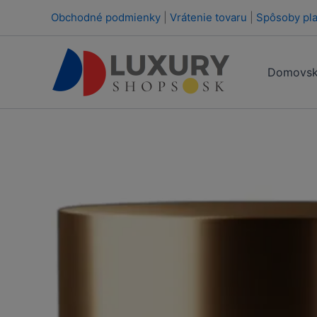
Preskočiť
Obchodné podmienky
|
Vrátenie tovaru
|
Spôsoby pla
na
obsah
Domovsk