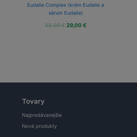
Eudalie Complex (krém Eudalie a
sérum Eudalie)
Pôvodná
Aktuálna
58,00
€
29,00
€
cena
cena
bola:
je:
58,00 €.
29,00 €.
Tovary
Najpredávanejšie
Nové produkty