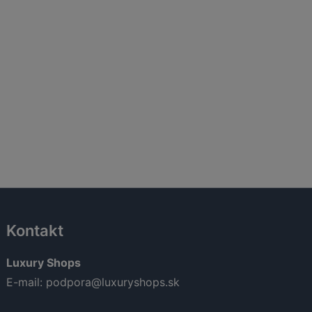
á
Aktuálna
cena
je:
39,00 €.
Kontakt
Luxury Shops
E-mail:
podpora@luxuryshops.sk