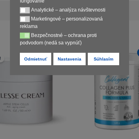
fungovanie
Nedostupné
Analytické – analýza návštevnosti
Analytické – analýza návštevnosti
Marketingové – personalizovaná
Marketingové – personalizovaná reklama
reklama
Bezpečnostné – ochrana proti
Bezpečnostné – ochrana proti podvodom (nedá sa vypnúť)
podvodom (nedá sa vypnúť)
Novinka
!
Zľava!
Odmietnuť
Nastavenia
Súhlasím