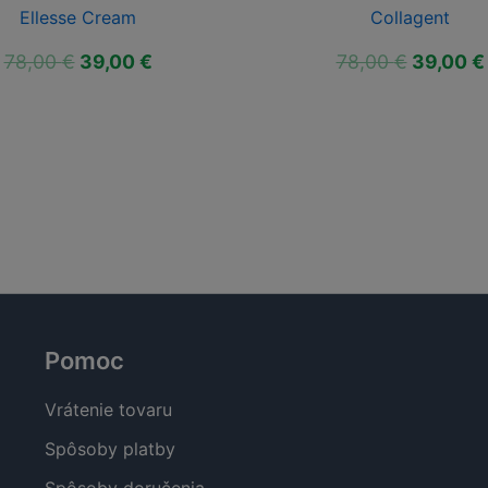
Ellesse Cream
Collagent
Pôvodná
Aktuálna
Pôvodn
78,00
€
39,00
€
78,00
€
39,00
€
cena
cena
cena
bola:
je:
bola:
78,00 €.
39,00 €.
78,00 €.
Pomoc
Vrátenie tovaru
Spôsoby platby