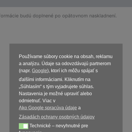
nformácie budú doplnené po opätovnom naskladnení.
Kúpiť
Visadore
Používame súbory cookie na obsah, reklamu
a analýzu. Údaje sa odovzdávajú partnerom
(napr.
Google
), ktorí ich môžu spájať s
ďalšími informáciami. Kliknutím na
„Súhlasím“ s tým vyjadrujete súhlas.
Nastavenia je možné upraviť alebo
odmietnuť. Viac v
Ako Google spracúva údaje
a
49,00
€
Zásadách ochrany osobných údajov
Technické – nevyhnutné pre
Technické – nevyhnutné pre fungovanie