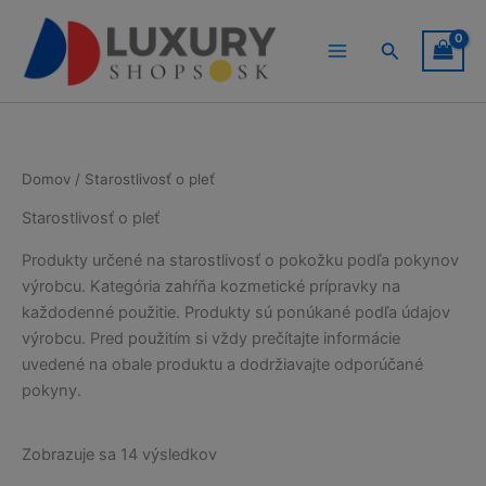
Preskočiť
na
Hľadať
obsah
Domov
/ Starostlivosť o pleť
Starostlivosť o pleť
Produkty určené na starostlivosť o pokožku podľa pokynov
výrobcu. Kategória zahŕňa kozmetické prípravky na
každodenné použitie. Produkty sú ponúkané podľa údajov
výrobcu. Pred použitím si vždy prečítajte informácie
uvedené na obale produktu a dodržiavajte odporúčané
pokyny.
Zoradené
Zobrazuje sa 14 výsledkov
podľa
popularity