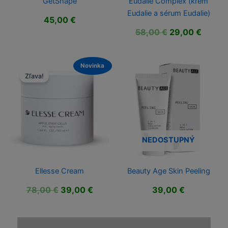
GetShape
Eudalie Complex (krém
Eudalie a sérum Eudalie)
45,00
€
Pôvodná
Aktuál
58,00
€
29,00
€
cena
cena
bola:
je:
58,00 €.
29,00 
Novinka
Zľava!
NEDOSTUPNÝ
Ellesse Cream
Beauty Age Skin Peeling
Pôvodná
Aktuálna
78,00
€
39,00
€
39,00
€
cena
cena
bola:
je:
78,00 €.
39,00 €.