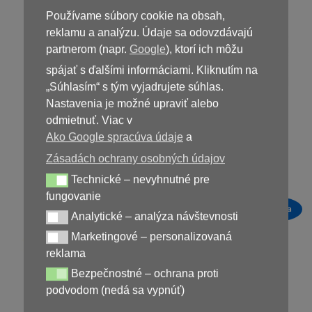
Používame súbory cookie na obsah,
reklamu a analýzu. Údaje sa odovzdávajú
partnerom (napr.
Google
), ktorí ich môžu
spájať s ďalšími informáciami. Kliknutím na
„Súhlasím“ s tým vyjadrujete súhlas.
NEDOSTUPNÝ
NEDOSTUPNÝ
Nastavenia je možné upraviť alebo
odmietnuť. Viac v
Simpla 360
Lumos
Ako Google spracúva údaje
a
Zásadách ochrany osobných údajov
39,00
€
45,00
€
Technické – nevyhnutné pre
Technické – nevyhnutné pre fungovanie
fungovanie
Novinka
Analytické – analýza návštevnosti
Analytické – analýza návštevnosti
Zľava!
Marketingové – personalizovaná
Marketingové – personalizovaná reklama
reklama
Bezpečnostné – ochrana proti
Bezpečnostné – ochrana proti podvodom (nedá sa vypnúť)
podvodom (nedá sa vypnúť)
NEDOSTUPNÝ