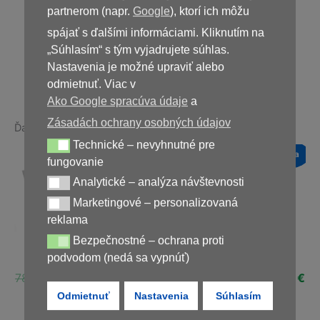
39,00
€
partnerom (napr.
Google
), ktorí ich môžu
spájať s ďalšími informáciami. Kliknutím na
„Súhlasím“ s tým vyjadrujete súhlas.
Nedostupné
Nastavenia je možné upraviť alebo
odmietnuť. Viac v
Ako Google spracúva údaje
a
Zásadách ochrany osobných údajov
Ďalšie produkty v rovnakej kategórii:
Technické – nevyhnutné pre
Technické – nevyhnutné pre fungovanie
a
Novinka
Novinka
Novinka
fungovanie
Zľava!
Zľava!
Zľava!
Analytické – analýza návštevnosti
Analytické – analýza návštevnosti
Marketingové – personalizovaná
Marketingové – personalizovaná reklama
reklama
Bezpečnostné – ochrana proti
Bezpečnostné – ochrana proti podvodom (nedá sa vypnúť)
Diaform+
Fungent
Fungoxil Forte
podvodom (nedá sa vypnúť)
ná
Aktuálna
Pôvodná
Aktuálna
Pôvodná
Aktuálna
Pôvodná
Ak
€
78,00
€
39,00
€
39,00
€
29,00
€
78,00
€
39,00
€
cena
cena
cena
cena
cena
cena
ce
Odmietnuť
Nastavenia
Súhlasím
je:
bola:
je:
bola:
je:
bola:
je:
€.
39,00 €.
78,00 €.
39,00 €.
39,00 €.
29,00 €.
78,00 €.
39