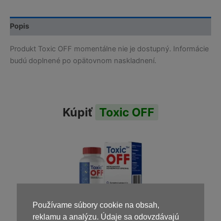
Popis
Produkt Toxic OFF momentálne nie je dostupný. Informácie
budú doplnené po opätovnom naskladnení.
Kúpiť
Toxic OFF
Používame súbory cookie na obsah,
reklamu a analýzu. Údaje sa odovzdávajú