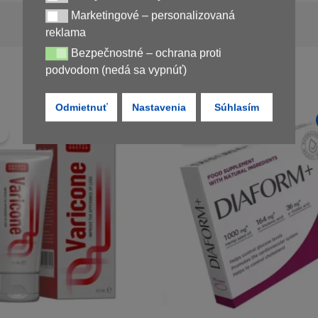
Marketingové – personalizovaná
Marketingové – personalizovaná reklama
Nedostupné
reklama
Bezpečnostné – ochrana proti
Bezpečnostné – ochrana proti podvodom (nedá sa vypnúť)
podvodom (nedá sa vypnúť)
Odmietnuť
Nastavenia
Súhlasím
Novinka
!
Zľava!