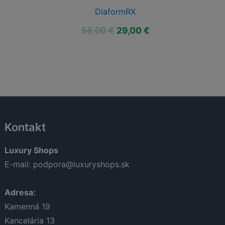
DiaformRX
á
Aktuálna
Pôvodná
Aktuálna
58,00
€
29,00
€
cena
cena
cena
je:
bola:
je:
39,00 €.
58,00 €.
29,00 €.
Kontakt
Luxury Shops
E-mail:
podpora@luxuryshops.sk
Adresa:
Kamenná 19
Kancelária 13