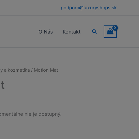
podpora@luxuryshops.sk
Hľadať
O Nás
Kontakt
y a kozmetika
/ Motion Mat
t
mentálne nie je dostupný.