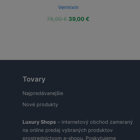
Vermixin
ktuálna
Pôvodná
Aktuálna
78,00
€
39,00
€
ena
cena
cena
:
bola:
je:
9,00 €.
78,00 €.
39,00 €.
Tovary
Najpredávanejšie
Nové produkty
Luxury Shops
– internetový obchod zameraný
na online predaj vybraných produktov
prostredníctvom e-shopu. Poskytujeme