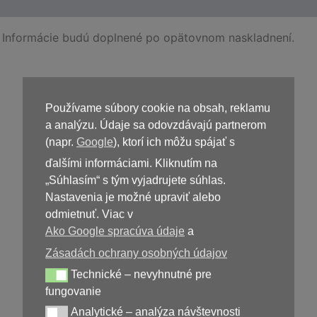
 Informácie budú doplnené po opätovnom naskladnení.
Používame súbory cookie na obsah, reklamu
Kúpiť
Motion Mat
a analýzu. Údaje sa odovzdávajú partnerom
(napr.
Google
), ktorí ich môžu spájať s
ďalšími informáciami. Kliknutím na
„Súhlasím“ s tým vyjadrujete súhlas.
Nastavenia je možné upraviť alebo
odmietnuť. Viac v
Ako Google spracúva údaje
a
Zásadách ochrany osobných údajov
Technické – nevyhnutné pre
39,00
€
Technické – nevyhnutné pre fungovanie
fungovanie
Analytické – analýza návštevnosti
Analytické – analýza návštevnosti