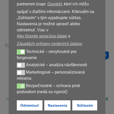
39,00
€
partnerom (napr.
Google
), ktorí ich môžu
spájať s ďalšími informáciami. Kliknutím na
„Súhlasím“ s tým vyjadrujete súhlas.
Nedostupné
Nastavenia je možné upraviť alebo
odmietnuť. Viac v
Ako Google spracúva údaje
a
Zásadách ochrany osobných údajov
Ďalšie produkty v rovnakej kategórii:
Technické – nevyhnutné pre
Technické – nevyhnutné pre fungovanie
a
Novinka
Novinka
Novinka
fungovanie
Zľava!
Zľava!
Zľava!
Analytické – analýza návštevnosti
Analytické – analýza návštevnosti
Marketingové – personalizovaná
Marketingové – personalizovaná reklama
reklama
Bezpečnostné – ochrana proti
Bezpečnostné – ochrana proti podvodom (nedá sa vypnúť)
Germivir
Fungoxil Forte
Germivir 120g
podvodom (nedá sa vypnúť)
ná
Aktuálna
Pôvodná
Aktuálna
Pôvodná
Aktuálna
Pôvodná
Ak
€
78,00
€
39,00
€
78,00
€
39,00
€
78,00
€
29,00
€
cena
cena
cena
cena
cena
cena
ce
Odmietnuť
Nastavenia
Súhlasím
je:
bola:
je:
bola:
je:
bola:
je:
€.
39,00 €.
78,00 €.
39,00 €.
78,00 €.
39,00 €.
78,00 €.
29