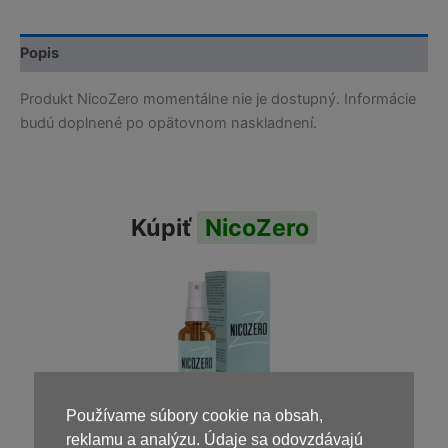
Popis
Produkt NicoZero momentálne nie je dostupný. Informácie
budú doplnené po opätovnom naskladnení.
Kúpiť
NicoZero
Používame súbory cookie na obsah,
reklamu a analýzu. Údaje sa odovzdávajú