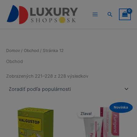
Preskočiť
na
Hľadať
obsah
Domov
/
Obchod
/ Stránka 12
Obchod
Zoradené
Zobrazených 221–228 z 228 výsledkov
podľa
popularity
Novinka
Zľava!