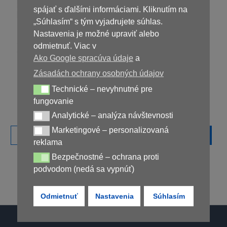
spájať s ďalšími informáciami. Kliknutím na
„Súhlasím“ s tým vyjadrujete súhlas.
Nastavenia je možné upraviť alebo
NEDOSTUPNÝ
NEDOSTUPNÝ
odmietnuť. Viac v
Ako Google spracúva údaje
a
Aerflow
Rinnova Pro
Zásadách ochrany osobných údajov
Technické – nevyhnutné pre
Technické – nevyhnutné pre fungovanie
49,00
€
39,00
€
fungovanie
Analytické – analýza návštevnosti
Analytické – analýza návštevnosti
Marketingové – personalizovaná
Marketingové – personalizovaná reklama
←
1
2
3
…
9
10
11
12
reklama
Bezpečnostné – ochrana proti
Bezpečnostné – ochrana proti podvodom (nedá sa vypnúť)
podvodom (nedá sa vypnúť)
Odmietnuť
Nastavenia
Súhlasím