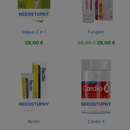
NEDOSTUPNÝ
Valgus 2 in 1
Fungent
Pôvodná
Aktuál
39,00
€
39,00
€
29,00
€
cena
cena
bola:
je:
39,00 €.
29,00 
NEDOSTUPNÝ
NEDOSTUPNÝ
Rectin
Cardio A