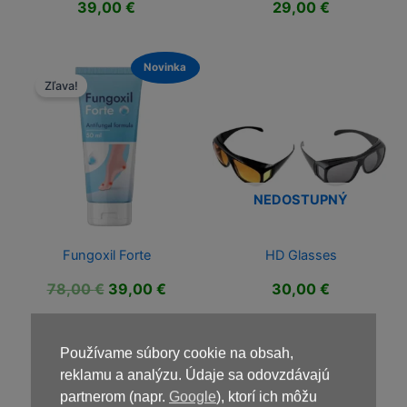
39,00
€
29,00
€
Novinka
Zľava!
NEDOSTUPNÝ
Fungoxil Forte
HD Glasses
Pôvodná
Aktuálna
78,00
€
39,00
€
30,00
€
cena
cena
bola:
je:
78,00 €.
39,00 €.
Používame súbory cookie na obsah,
reklamu a analýzu. Údaje sa odovzdávajú
partnerom (napr.
Google
), ktorí ich môžu