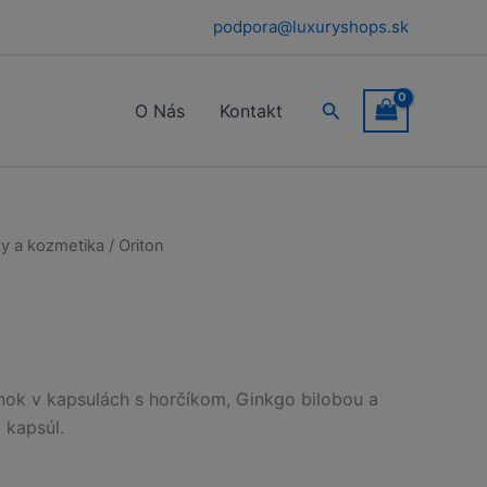
podpora@luxuryshops.sk
Hľadať
O Nás
Kontakt
y a kozmetika
/ Oriton
nok v kapsulách s horčíkom, Ginkgo bilobou a
 kapsúl.