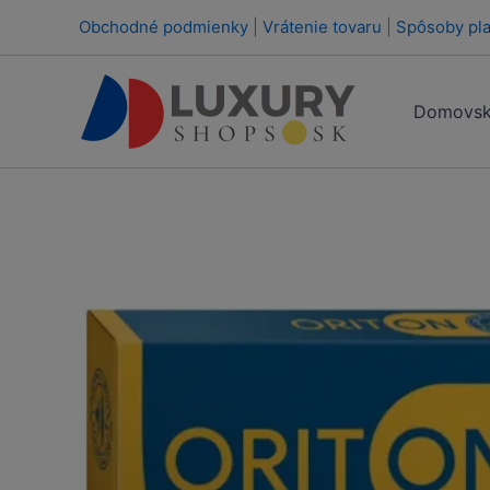
Preskočiť
Obchodné podmienky
|
Vrátenie tovaru
|
Spôsoby pla
na
obsah
Domovsk