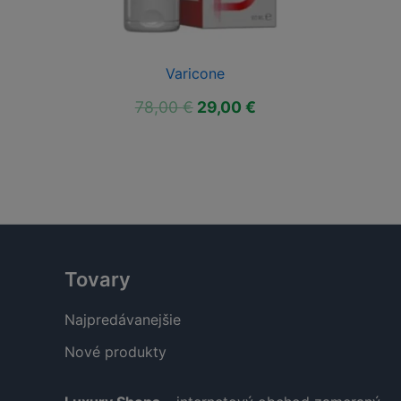
Varicone
ktuálna
Pôvodná
Aktuálna
78,00
€
29,00
€
ena
cena
cena
:
bola:
je:
9,00 €.
78,00 €.
29,00 €.
Tovary
Najpredávanejšie
Nové produkty