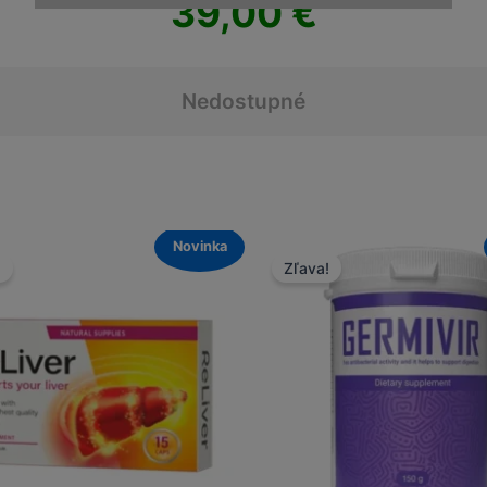
39,00
€
Nedostupné
Novinka
!
Zľava!