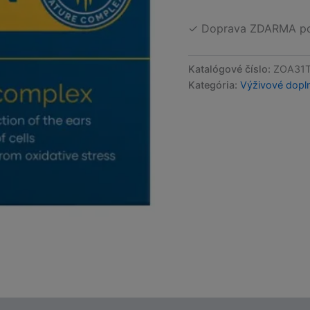
✓ Doprava ZDARMA po 
Katalógové číslo:
ZOA31
Kategória:
Výživové dopl