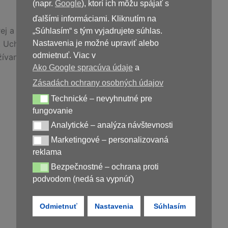
(napr.
Google
), ktorí ich môžu spájať s
ďalšími informáciami. Kliknutím na
ej a vyváženej stravy a zdravého životného štýlu.
„Súhlasím“ s tým vyjadrujete súhlas.
 Uchovávajte mimo dosahu detí.
Nastavenia je možné upraviť alebo
odmietnuť. Viac v
žívania liekov sa poraďte s odborníkom.
Ako Google spracúva údaje
a
Zásadách ochrany osobných údajov
Technické – nevyhnutné pre
Technické – nevyhnutné pre fungovanie
fungovanie
Kúpiť
Oriton
Analytické – analýza návštevnosti
Analytické – analýza návštevnosti
Marketingové – personalizovaná
Marketingové – personalizovaná reklama
reklama
Bezpečnostné – ochrana proti
Bezpečnostné – ochrana proti podvodom (nedá sa vypnúť)
podvodom (nedá sa vypnúť)
Odmietnuť
Nastavenia
Súhlasím