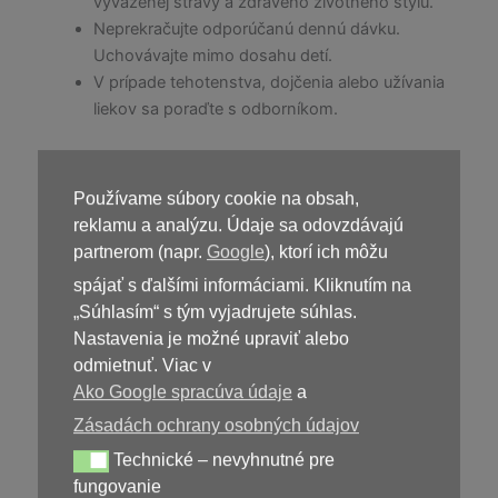
vyváženej stravy a zdravého životného štýlu.
Neprekračujte odporúčanú dennú dávku.
Uchovávajte mimo dosahu detí.
V prípade tehotenstva, dojčenia alebo užívania
liekov sa poraďte s odborníkom.
Používame súbory cookie na obsah,
Kúpiť
Paraxan
reklamu a analýzu. Údaje sa odovzdávajú
partnerom (napr.
Google
), ktorí ich môžu
spájať s ďalšími informáciami. Kliknutím na
„Súhlasím“ s tým vyjadrujete súhlas.
Nastavenia je možné upraviť alebo
odmietnuť. Viac v
Ako Google spracúva údaje
a
Zásadách ochrany osobných údajov
Technické – nevyhnutné pre
Technické – nevyhnutné pre fungovanie
39,00
€
fungovanie