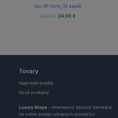
Uro UP Forte, 20 kapslí
ktuálna
Pôvodná
Aktuálna
48,00
€
24,00
€
ena
cena
cena
:
bola:
je:
9,00 €.
48,00 €.
24,00 €.
Tovary
Najpredávanejšie
Nové produkty
Luxury Shops
– internetový obchod zameraný
na online predaj vybraných produktov