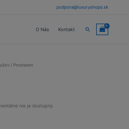
podpora@luxuryshops.sk
Hľadať
O Nás
Kontakt
mužov
/ Prostasen
entálne nie je dostupný.