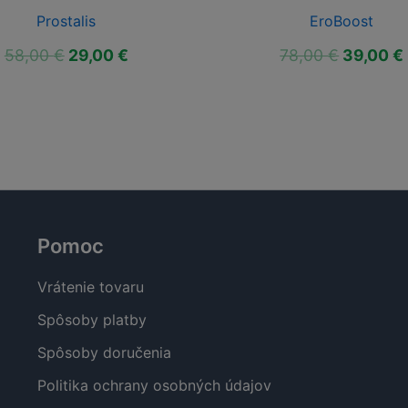
Prostalis
EroBoost
Pôvodná
Aktuálna
Pôvodn
58,00
€
29,00
€
78,00
€
39,00
€
cena
cena
cena
bola:
je:
bola:
58,00 €.
29,00 €.
78,00 €.
Pomoc
Vrátenie tovaru
Spôsoby platby
Spôsoby doručenia
Politika ochrany osobných údajov