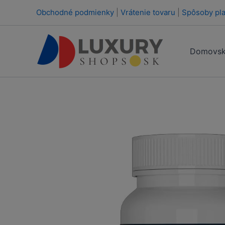
Preskočiť
Obchodné podmienky
|
Vrátenie tovaru
|
Spôsoby pla
na
obsah
Domovsk