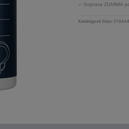
✓ Doprava ZDARMA po 
Katalógové číslo:
D18A44