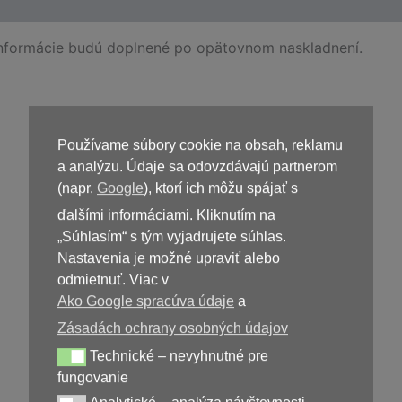
Informácie budú doplnené po opätovnom naskladnení.
Kúpiť
Prostasen
Používame súbory cookie na obsah, reklamu
a analýzu. Údaje sa odovzdávajú partnerom
(napr.
Google
), ktorí ich môžu spájať s
ďalšími informáciami. Kliknutím na
„Súhlasím“ s tým vyjadrujete súhlas.
Nastavenia je možné upraviť alebo
odmietnuť. Viac v
Ako Google spracúva údaje
a
Zásadách ochrany osobných údajov
39,00
€
Technické – nevyhnutné pre
Technické – nevyhnutné pre fungovanie
fungovanie