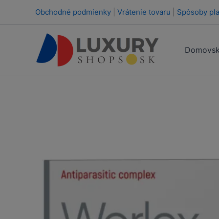
Preskočiť
Obchodné podmienky
|
Vrátenie tovaru
|
Spôsoby pla
na
obsah
Domovsk