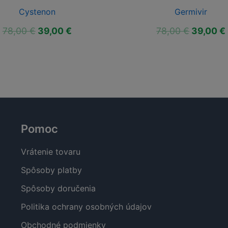
Cystenon
Germivir
Pôvodná
Aktuálna
Pôvodn
78,00
€
39,00
€
78,00
€
39,00
€
cena
cena
cena
bola:
je:
bola:
78,00 €.
39,00 €.
78,00 €.
Pomoc
Vrátenie tovaru
Spôsoby platby
Spôsoby doručenia
Politika ochrany osobných údajov
Obchodné podmienky