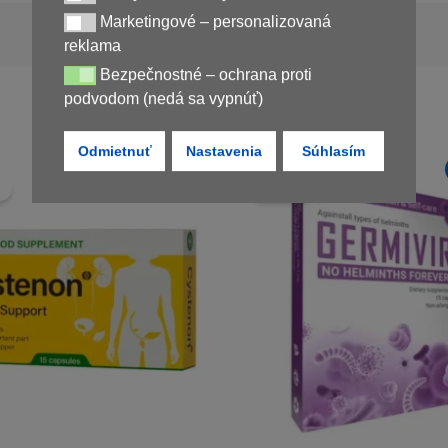
Marketingové – personalizovaná
Marketingové – personalizovaná reklama
Nedostupné
reklama
Bezpečnostné – ochrana proti
Bezpečnostné – ochrana proti podvodom (nedá sa vypnúť)
podvodom (nedá sa vypnúť)
Odmietnuť
Nastavenia
Súhlasím
Novinka
!
Zľava!