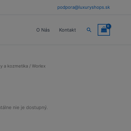
podpora@luxuryshops.sk
Hľadať
O Nás
Kontakt
y a kozmetika
/ Worlex
álne nie je dostupný.