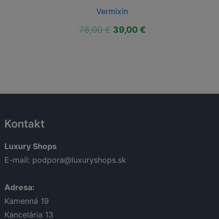
Vermixin
á
Aktuálna
Pôvodná
Aktuálna
78,00
€
39,00
€
cena
cena
cena
je:
bola:
je:
39,00 €.
78,00 €.
39,00 €.
Kontakt
Luxury Shops
E-mail:
podpora@luxuryshops.sk
Adresa:
Kamenná 19
Kancelária 13