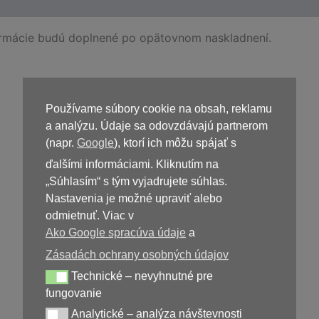
ormácie budú doplnené po opätovnom naskladnení.
Používame súbory cookie na obsah, reklamu
Kúpiť
Worlex
a analýzu. Údaje sa odovzdávajú partnerom
(napr.
Google
), ktorí ich môžu spájať s
ďalšími informáciami. Kliknutím na
„Súhlasím“ s tým vyjadrujete súhlas.
Nastavenia je možné upraviť alebo
odmietnuť. Viac v
Ako Google spracúva údaje
a
Zásadách ochrany osobných údajov
Technické – nevyhnutné pre
39,00
€
Technické – nevyhnutné pre fungovanie
fungovanie
Analytické – analýza návštevnosti
Analytické – analýza návštevnosti