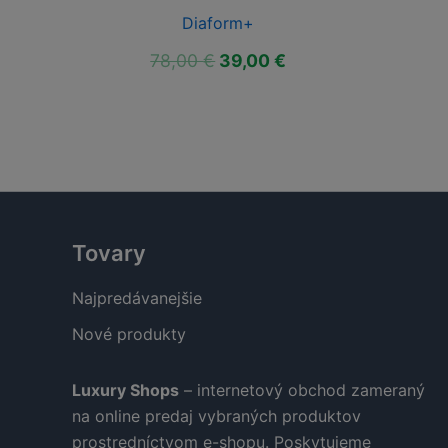
Diaform+
ktuálna
Pôvodná
Aktuálna
78,00
€
39,00
€
ena
cena
cena
:
bola:
je:
9,00 €.
78,00 €.
39,00 €.
Tovary
Najpredávanejšie
Nové produkty
Luxury Shops
– internetový obchod zameraný
na online predaj vybraných produktov
prostredníctvom e-shopu. Poskytujeme