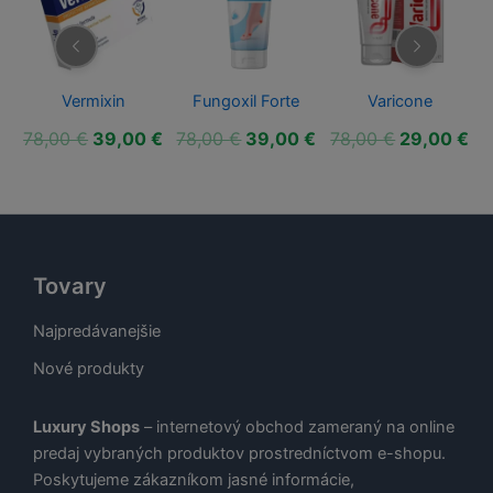
Vermixin
Fungoxil Forte
Varicone
ná
Aktuálna
Pôvodná
Aktuálna
Pôvodná
Aktuálna
Pôvodná
Ak
€
78,00
€
39,00
€
78,00
€
39,00
€
78,00
€
29,00
€
cena
cena
cena
cena
cena
cena
ce
je:
bola:
je:
bola:
je:
bola:
je:
€.
39,00 €.
78,00 €.
39,00 €.
78,00 €.
39,00 €.
78,00 €.
29
Tovary
Najpredávanejšie
Nové produkty
Luxury Shops
– internetový obchod zameraný na online
predaj vybraných produktov prostredníctvom e-shopu.
Poskytujeme zákazníkom jasné informácie,