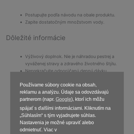
Postupujte podľa návodu na obale produktu.
Zapite dostatočným množstvom vody.
Dôležité informácie
Výživový doplnok. Nie je náhradou pestrej a
vyváženej stravy a zdravého životného štýlu.
Neprekračujte odporúčanú dennú dávku.
Uchovávajte mimo dosahu detí.
Používame súbory cookie na obsah,
V prípade tehotenstva, dojčenia alebo užívania
reklamu a analýzu. Údaje sa odovzdávajú
liekov sa poraďte s odborníkom.
partnerom (napr.
Google
), ktorí ich môžu
spájať s ďalšími informáciami. Kliknutím na
„Súhlasím“ s tým vyjadrujete súhlas.
Kúpiť
Blutforde
Nastavenia je možné upraviť alebo
odmietnuť. Viac v