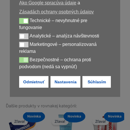
Ako Google spracúva údaje
a
Zásadách ochrany osobných údajov
Technické – nevyhnutné pre
Technické – nevyhnutné pre fungovanie
fungovanie
Analytické – analýza návštevnosti
Analytické – analýza návštevnosti
Marketingové – personalizovaná
Marketingové – personalizovaná reklama
reklama
29,00
€
Bezpečnostné – ochrana proti
Bezpečnostné – ochrana proti podvodom (nedá sa vypnúť)
podvodom (nedá sa vypnúť)
Nedostupné
Odmietnuť
Nastavenia
Súhlasím
Ďalšie produkty v rovnakej kategórii:
a
Novinka
Novinka
Novinka
Zľava!
Zľava!
Zľava!