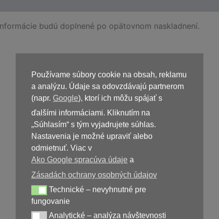
Informácie budú doplnené po opätovnom naskladnení.
Používame súbory cookie na obsah, reklamu
Kúpiť
Micardium
a analýzu. Údaje sa odovzdávajú partnerom
(napr.
Google
), ktorí ich môžu spájať s
ďalšími informáciami. Kliknutím na
„Súhlasím“ s tým vyjadrujete súhlas.
Nastavenia je možné upraviť alebo
odmietnuť. Viac v
Ako Google spracúva údaje
a
Zásadách ochrany osobných údajov
Technické – nevyhnutné pre
29,00
€
Technické – nevyhnutné pre fungovanie
fungovanie
Analytické – analýza návštevnosti
Analytické – analýza návštevnosti