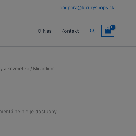
podpora@luxuryshops.sk
Hľadať
O Nás
Kontakt
y a kozmetika
/ Micardium
m
entálne nie je dostupný.