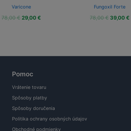
Varicone
Fungoxil Forte
Pôvodná
Aktuálna
Pôvodn
78,00
€
29,00
€
78,00
€
39,00
€
cena
cena
cena
bola:
je:
bola:
78,00 €.
29,00 €.
78,00 €.
Pomoc
Vrátenie tovaru
Spôsoby platby
Spôsoby doručenia
Politika ochrany osobných údajov
Obchodné podmienky