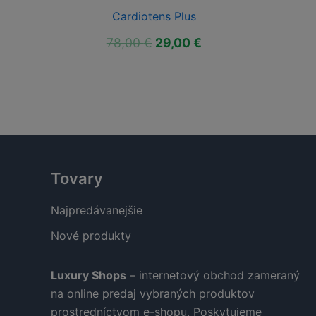
Cardiotens Plus
ktuálna
Pôvodná
Aktuálna
78,00
€
29,00
€
ena
cena
cena
:
bola:
je:
9,00 €.
78,00 €.
29,00 €.
Tovary
Najpredávanejšie
Nové produkty
Luxury Shops
– internetový obchod zameraný
na online predaj vybraných produktov
prostredníctvom e-shopu. Poskytujeme