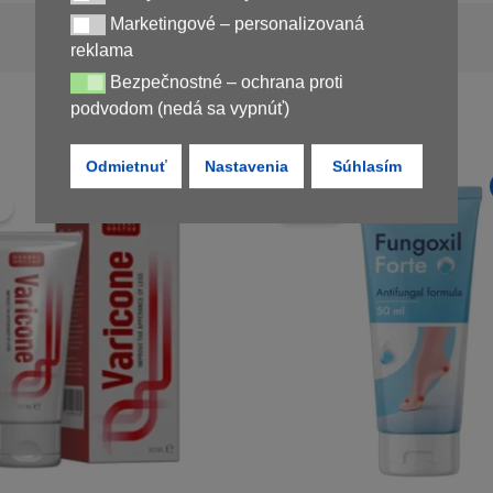
Marketingové – personalizovaná
Marketingové – personalizovaná reklama
Nedostupné
reklama
Bezpečnostné – ochrana proti
Bezpečnostné – ochrana proti podvodom (nedá sa vypnúť)
podvodom (nedá sa vypnúť)
Odmietnuť
Nastavenia
Súhlasím
Novinka
!
Zľava!