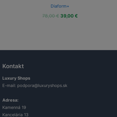
Diaform+
á
Aktuálna
Pôvodná
Aktuálna
78,00
€
39,00
€
cena
cena
cena
je:
bola:
je:
39,00 €.
78,00 €.
39,00 €.
Kontakt
Luxury Shops
E-mail:
podpora@luxuryshops.sk
Adresa:
Kamenná 19
Kancelária 13