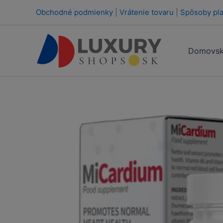
Preskočiť
Obchodné podmienky
|
Vrátenie tovaru
|
Spôsoby pla
na
obsah
Domovsk