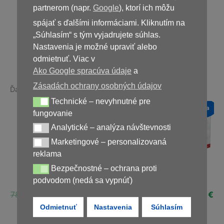
39,00
€
partnerom (napr.
Google
), ktorí ich môžu
spájať s ďalšími informáciami. Kliknutím na
„Súhlasím“ s tým vyjadrujete súhlas.
Nedostupné
Nastavenia je možné upraviť alebo
odmietnuť. Viac v
Ako Google spracúva údaje
a
Zásadách ochrany osobných údajov
Ďalšie produkty v rovnakej kategórii:
Technické – nevyhnutné pre
Technické – nevyhnutné pre fungovanie
a
Novinka
Novinka
Novinka
fungovanie
Zľava!
Zľava!
Zľava!
Analytické – analýza návštevnosti
Analytické – analýza návštevnosti
Marketingové – personalizovaná
Marketingové – personalizovaná reklama
reklama
Bezpečnostné – ochrana proti
Bezpečnostné – ochrana proti podvodom (nedá sa vypnúť)
Fungoxil Forte
Fungent
DiaformRX
podvodom (nedá sa vypnúť)
ná
Aktuálna
Pôvodná
Aktuálna
Pôvodná
Aktuálna
Pôvodná
Ak
€
78,00
€
39,00
€
39,00
€
29,00
€
58,00
€
29,00
€
cena
cena
cena
cena
cena
cena
ce
Odmietnuť
Nastavenia
Súhlasím
je:
bola:
je:
bola:
je:
bola:
je:
€.
39,00 €.
78,00 €.
39,00 €.
39,00 €.
29,00 €.
58,00 €.
29