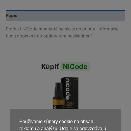
Popis
Produkt NiCode momentálne nie je dostupný. Informácie
budú doplnené po opätovnom naskladnení.
Kúpiť
NiCode
Používame súbory cookie na obsah,
reklamu a analýzu. Údaje sa odovzdávajú