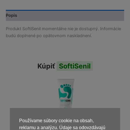
Popis
Produkt SoftiSenil momentálne nie je dostupný. Informácie
budú doplnené po opätovnom naskladnení.
Kúpiť
SoftiSenil
Používame súbory cookie na obsah,
reklamu a analýzu. Údaje sa odovzdávajú