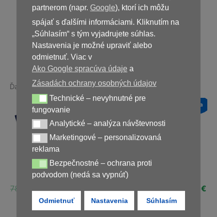
49,00
€
partnerom (napr.
Google
), ktorí ich môžu
spájať s ďalšími informáciami. Kliknutím na
„Súhlasím“ s tým vyjadrujete súhlas.
Nedostupné
Nastavenia je možné upraviť alebo
odmietnuť. Viac v
Ako Google spracúva údaje
a
Zásadách ochrany osobných údajov
Ďalšie produkty v rovnakej kategórii:
Technické – nevyhnutné pre
Technické – nevyhnutné pre fungovanie
a
Novinka
Novinka
Novinka
fungovanie
Zľava!
Zľava!
Zľava!
Analytické – analýza návštevnosti
Analytické – analýza návštevnosti
Marketingové – personalizovaná
Marketingové – personalizovaná reklama
reklama
Bezpečnostné – ochrana proti
Bezpečnostné – ochrana proti podvodom (nedá sa vypnúť)
Vermixin
Germivir 120g
Varicone
podvodom (nedá sa vypnúť)
ná
Aktuálna
Pôvodná
Aktuálna
Pôvodná
Aktuálna
Pôvodná
Ak
€
78,00
€
39,00
€
78,00
€
29,00
€
78,00
€
29,00
€
cena
cena
cena
cena
cena
cena
ce
Odmietnuť
Nastavenia
Súhlasím
je:
bola:
je:
bola:
je:
bola:
je:
€.
39,00 €.
78,00 €.
39,00 €.
78,00 €.
29,00 €.
78,00 €.
29