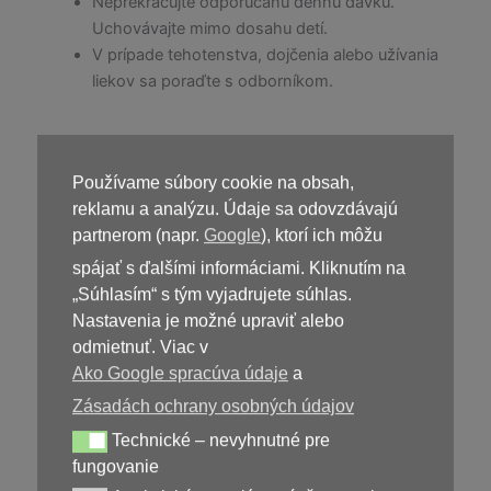
Neprekračujte odporúčanú dennú dávku.
Uchovávajte mimo dosahu detí.
V prípade tehotenstva, dojčenia alebo užívania
liekov sa poraďte s odborníkom.
Používame súbory cookie na obsah,
Kúpiť
Deparax
reklamu a analýzu. Údaje sa odovzdávajú
partnerom (napr.
Google
), ktorí ich môžu
spájať s ďalšími informáciami. Kliknutím na
„Súhlasím“ s tým vyjadrujete súhlas.
Nastavenia je možné upraviť alebo
odmietnuť. Viac v
Ako Google spracúva údaje
a
Zásadách ochrany osobných údajov
39,00
€
Technické – nevyhnutné pre
Technické – nevyhnutné pre fungovanie
fungovanie