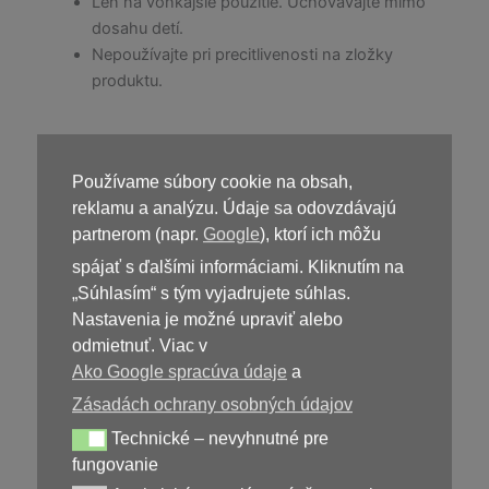
Len na vonkajšie použitie. Uchovávajte mimo
dosahu detí.
Nepoužívajte pri precitlivenosti na zložky
produktu.
Používame súbory cookie na obsah,
Kúpiť
OsteAction
reklamu a analýzu. Údaje sa odovzdávajú
partnerom (napr.
Google
), ktorí ich môžu
spájať s ďalšími informáciami. Kliknutím na
„Súhlasím“ s tým vyjadrujete súhlas.
Nastavenia je možné upraviť alebo
odmietnuť. Viac v
Ako Google spracúva údaje
a
Zásadách ochrany osobných údajov
39,00
€
Technické – nevyhnutné pre
Technické – nevyhnutné pre fungovanie
fungovanie