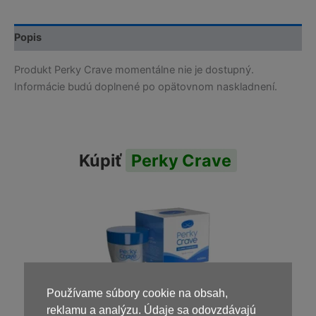
Popis
Produkt Perky Crave momentálne nie je dostupný.
Informácie budú doplnené po opätovnom naskladnení.
Kúpiť
Perky Crave
Používame súbory cookie na obsah,
reklamu a analýzu. Údaje sa odovzdávajú