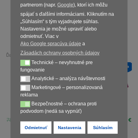
39,00
€
partnerom (napr.
Google
), ktorí ich môžu
spájať s ďalšími informáciami. Kliknutím na
„Súhlasím“ s tým vyjadrujete súhlas.
Nedostupné
Nastavenia je možné upraviť alebo
odmietnuť. Viac v
Ako Google spracúva údaje
a
Zásadách ochrany osobných údajov
Ďalšie produkty v rovnakej kategórii:
Technické – nevyhnutné pre
Technické – nevyhnutné pre fungovanie
a
Novinka
Novinka
Novinka
fungovanie
Zľava!
Zľava!
Zľava!
Analytické – analýza návštevnosti
Analytické – analýza návštevnosti
Marketingové – personalizovaná
Marketingové – personalizovaná reklama
reklama
Bezpečnostné – ochrana proti
Bezpečnostné – ochrana proti podvodom (nedá sa vypnúť)
Germivir
Reliver
Diaform+
podvodom (nedá sa vypnúť)
ná
Aktuálna
Pôvodná
Aktuálna
Pôvodná
Aktuálna
Pôvodná
Ak
€
78,00
€
39,00
€
78,00
€
39,00
€
78,00
€
39,00
€
cena
cena
cena
cena
cena
cena
ce
Odmietnuť
Nastavenia
Súhlasím
je:
bola:
je:
bola:
je:
bola:
je:
€.
39,00 €.
78,00 €.
39,00 €.
78,00 €.
39,00 €.
78,00 €.
39